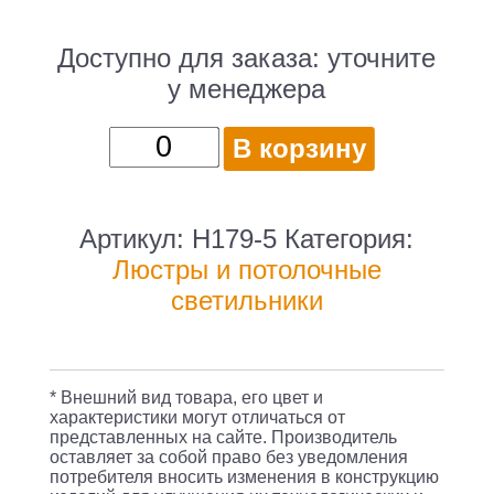
Доступно для заказа:
уточните
у менеджера
Количество
В корзину
товара
Люстра
Hiper
Артикул:
H179-5
Категория:
Elba
Люстры и потолочные
H179-
светильники
5
потолоч.
белый
* Внешний вид товара, его цвет и
характеристики могут отличаться от
представленных на сайте. Производитель
оставляет за собой право без уведомления
потребителя вносить изменения в конструкцию