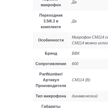
Да
микрофон
Переходник
3.5/6.3 в
Да
комплекте
Микрофон CM114 со
Особенности
CM114 можно испол
Бренд
BBK
Сопротивление
600
PartNumber/
Артикул
CM114 (B)
Производителя
Тип микрофона
динамический
Габариты