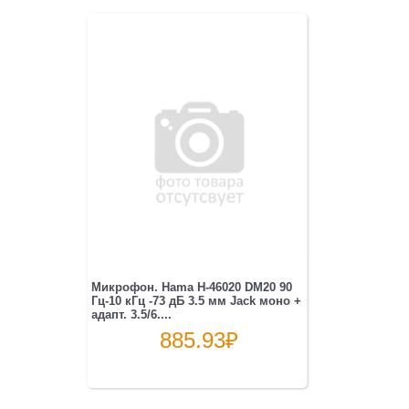
Микрофон. Hama H-46020 DM20 90
Гц-10 кГц -73 дБ 3.5 мм Jack моно +
адапт. 3.5/6....
885.93
₽