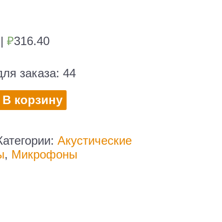
0
|
₽
316.40
для заказа:
44
во
В корзину
н
й
Категории:
Акустические
ы
,
Микрофоны