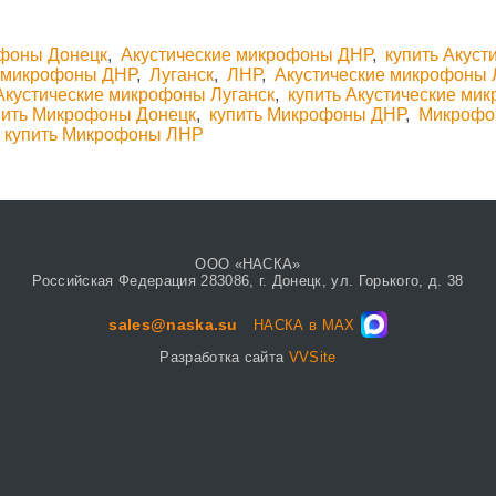
офоны Донецк
,
Акустические микрофоны ДНР
,
купить Акус
е микрофоны ДНР
,
Луганск
,
ЛНР
,
Акустические микрофоны 
 Акустические микрофоны Луганск
,
купить Акустические ми
пить Микрофоны Донецк
,
купить Микрофоны ДНР
,
Микрофо
,
купить Микрофоны ЛНР
ООО «НАСКА»
Российская Федерация 283086, г. Донецк, ул. Горького, д. 38
sales@naska.su
НАСКА в MAX
Разработка сайта
VVSite