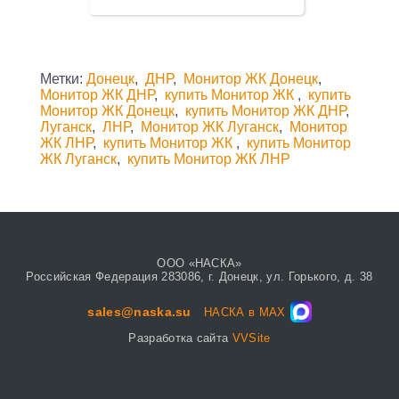
Метки:
Донецк
,
ДНР
,
Монитор ЖК Донецк
,
Монитор ЖК ДНР
,
купить Монитор ЖК
,
купить
Монитор ЖК Донецк
,
купить Монитор ЖК ДНР
,
Луганск
,
ЛНР
,
Монитор ЖК Луганск
,
Монитор
ЖК ЛНР
,
купить Монитор ЖК
,
купить Монитор
ЖК Луганск
,
купить Монитор ЖК ЛНР
ООО «НАСКА»
Российская Федерация 283086, г. Донецк, ул. Горького, д. 38
sales@naska.su
НАСКА в MAX
Разработка сайта
VVSite