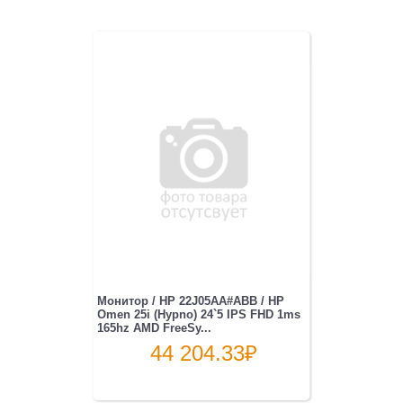
Монитор / HP 22J05AA#ABB / HP
Omen 25i (Hypno) 24`5 IPS FHD 1ms
165hz AMD FreeSy...
44 204.33
₽