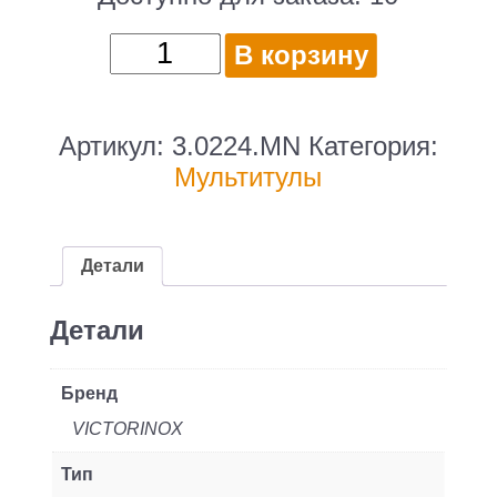
Количество
В корзину
товара
Мультитул
Victorinox
Артикул:
3.0224.MN
Категория:
SwissTool
Мультитулы
Spirit
MX
(3.0224.MN)
Детали
105мм
24функц.
Детали
серебристый
подар.коробка
Бренд
VICTORINOX
Тип