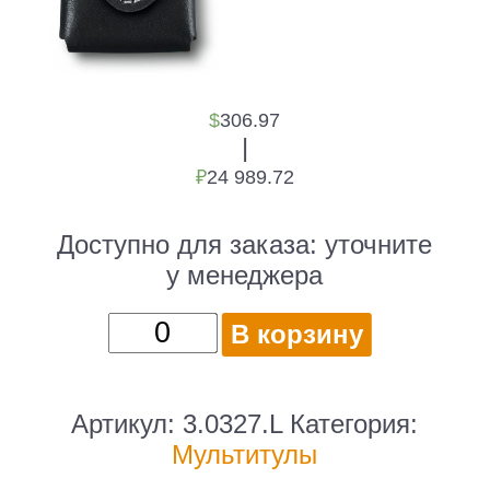
$
306.97
|
₽
24 989.72
Доступно для заказа:
уточните
у менеджера
Количество
В корзину
товара
Мультитул
Victorinox
Артикул:
3.0327.L
Категория:
SwissTool
Мультитулы
X