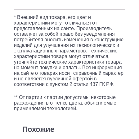
(3.0327.L)
115мм
* Внешний вид товара, его цвет и
27функц.
характеристики могут отличаться от
представленных на сайте. Производитель
серебристый
оставляет за собой право без уведомления
карт.коробка
потребителя вносить изменения в конструкцию
изделий для улучшения их технологических и
эксплуатационных параметров. Технические
характеристики товара могут отличаться,
уточняйте технические характеристики товара
на момент покупки и оплаты. Вся информация
на сайте о товарах носит справочный характер
и не является публичной офертой в
соответствии с пунктом 2 статьи 437 ГК РФ.
** От партии к партии допустимы некоторые
расхождения в оттенке цвета, объясняемые
применяемой технологией.
Похожие