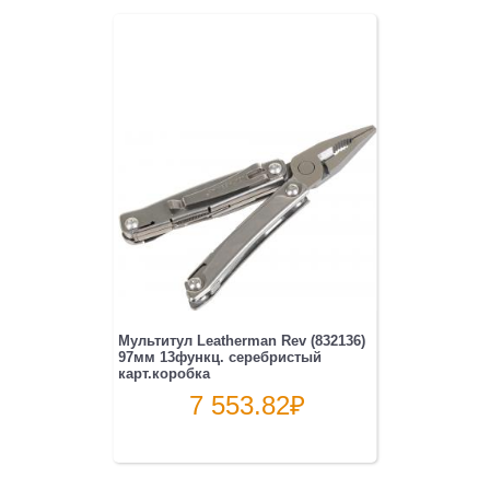
Мультитул Leatherman Rev (832136)
97мм 13функц. серебристый
карт.коробка
7 553.82
₽