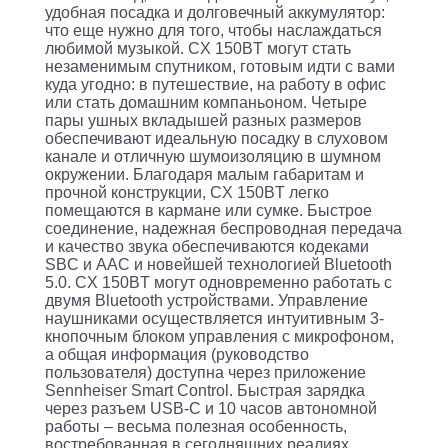
Bluetooth
удобная посадка и долговечный аккумулятор:
5.0
что еще нужно для того, чтобы наслаждаться
любимой музыкой. CX 150BT могут стать
внутриканальные
незаменимым спутником, готовым идти с вами
куда угодно: в путешествие, на работу в офис
17-
или стать домашним компаньоном. Четыре
20000Гц
пары ушных вкладышей разных размеров
обеспечивают идеальную посадку в слуховом
112дБ
канале и отличную шумоизоляцию в шумном
микрофон,
окружении. Благодаря малым габаритам и
прочной конструкции, CX 150BT легко
до
помещаются в кармане или сумке. Быстрое
10
соединение, надежная беспроводная передача
и качество звука обеспечиваются кодеками
часов
SBC и AAC и новейшей технологией Bluetooth
работы,
5.0. CX 150BT могут одновременно работать с
двумя Bluetooth устройствами. Управление
чехол,
наушниками осуществляется интуитивным 3-
кнопочным блоком управления с микрофоном,
сменные
а общая информация (руководство
амбюшуры,
пользователя) доступна через приложение
Sennheiser Smart Control. Быстрая зарядка
держатель
через разъем USB-C и 10 часов автономной
"воротничок"
работы – весьма полезная особенность,
востребованная в сегодняшних реалиях.