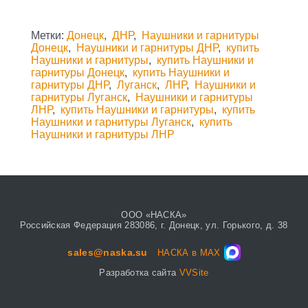
Метки:
Донецк
,
ДНР
,
Наушники и гарнитуры
Донецк
,
Наушники и гарнитуры ДНР
,
купить
Наушники и гарнитуры
,
купить Наушники и
гарнитуры Донецк
,
купить Наушники и
гарнитуры ДНР
,
Луганск
,
ЛНР
,
Наушники и
гарнитуры Луганск
,
Наушники и гарнитуры
ЛНР
,
купить Наушники и гарнитуры
,
купить
Наушники и гарнитуры Луганск
,
купить
Наушники и гарнитуры ЛНР
ООО «НАСКА»
Российская Федерация 283086, г. Донецк, ул. Горького, д. 38
sales@naska.su
НАСКА в MAX
Разработка сайта
VVSite