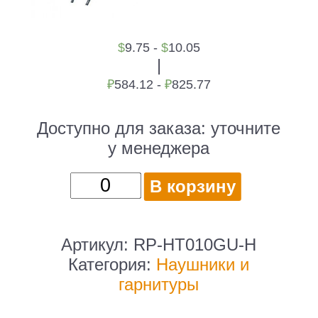
$
9.75 -
$
10.05
|
₽
584.12 -
₽
825.77
Доступно для заказа:
уточните
у менеджера
Количество
В корзину
товара
Наушники
накладные
Артикул:
RP-HT010GU-H
Panasonic
Категория:
Наушники и
RP-
гарнитуры
HT010GU-