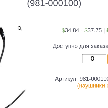
(981-000100)
$
34.84 -
$
37.75
|
Доступно для заказ
Количест
товара
Наушник
с
Артикул:
981-00010
микрофо
(наушники 
Logitech
960
черный