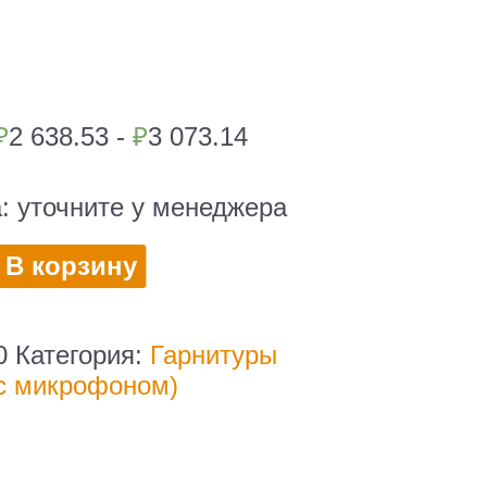
₽
2 638.53 -
₽
3 073.14
а:
уточните у менеджера
во
В корзину
и
0
Категория:
Гарнитуры
ном
с микрофоном)