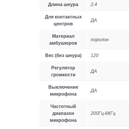
Длина шнура
2.4
Для контактных
ДА
центров
Материал
поролон
амбушюров
Вес (без шнура)
120
Регулятор
ДА
громкости
Выключение
ДА
микрофона
Частотный
диапазон
200Гц-6КГц
микрофона