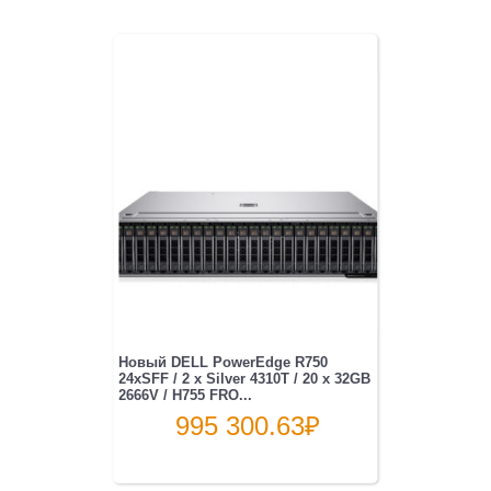
Новый DELL PowerEdge R750
24xSFF / 2 x Silver 4310T / 20 x 32GB
2666V / H755 FRO...
995 300.63
₽