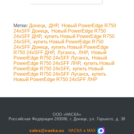
Метки:
Донецк
,
ДНР
,
Новый PowerEdge R750
24xSFF Донецк
,
Новый PowerEdge R750
24xSFF ДНР
,
купить Новый PowerEdge R750
24xSFF
,
купить Новый PowerEdge R750
24xSFF Донецк
,
купить Новый PowerEdge
R750 24xSFF ДНР
,
Луганск
,
ЛНР
,
Новый
PowerEdge R750 24xSFF Луганск
,
Новый
PowerEdge R750 24xSFF ЛНР
,
купить Новый
PowerEdge R750 24xSFF
,
купить Новый
PowerEdge R750 24xSFF Луганск
,
купить
Новый PowerEdge R750 24xSFF ЛНР
ООО «НАСКА»
Российская Федерация 283086, г. Донецк, ул. Горького, д. 38
sales@naska.su
НАСКА в MAX