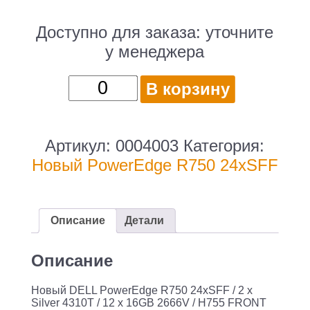
Доступно для заказа:
уточните
у менеджера
Количество
В корзину
товара
Новый
DELL
Артикул:
0004003
Категория:
PowerEdge
Новый PowerEdge R750 24xSFF
R750
24xSFF
/
Описание
Детали
2
x
Описание
Silver
Новый DELL PowerEdge R750 24xSFF / 2 x
4310T
Silver 4310T / 12 x 16GB 2666V / H755 FRONT