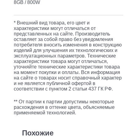
/
8GB / 800W
12
x
* Внешний вид товара, его цвет и
16GB
характеристики могут отличаться от
представленных на сайте. Производитель
2666V
оставляет за собой право без уведомления
/
потребителя вносить изменения в конструкцию
изделий для улучшения их технологических и
H755
эксплуатационных параметров. Технические
характеристики товара могут отличаться,
FRONT
уточняйте технические характеристики товара
8GB
на момент покупки и оплаты. Вся информация
на сайте о товарах носит справочный характер
/
и не является публичной офертой в
800W
соответствии с пунктом 2 статьи 437 ГК РФ.
** От партии к партии допустимы некоторые
расхождения в оттенке цвета, объясняемые
применяемой технологией.
Похожие