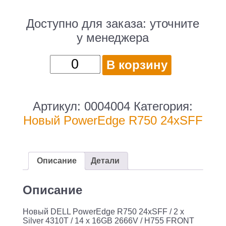
Доступно для заказа:
уточните
у менеджера
Количество
В корзину
товара
Новый
DELL
Артикул:
0004004
Категория:
PowerEdge
Новый PowerEdge R750 24xSFF
R750
24xSFF
/
Описание
Детали
2
x
Описание
Silver
Новый DELL PowerEdge R750 24xSFF / 2 x
4310T
Silver 4310T / 14 x 16GB 2666V / H755 FRONT