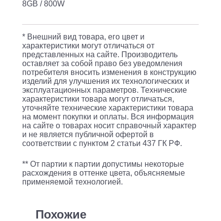
/
8GB / 800W
14
x
* Внешний вид товара, его цвет и
16GB
характеристики могут отличаться от
представленных на сайте. Производитель
2666V
оставляет за собой право без уведомления
/
потребителя вносить изменения в конструкцию
изделий для улучшения их технологических и
H755
эксплуатационных параметров. Технические
характеристики товара могут отличаться,
FRONT
уточняйте технические характеристики товара
8GB
на момент покупки и оплаты. Вся информация
на сайте о товарах носит справочный характер
/
и не является публичной офертой в
800W
соответствии с пунктом 2 статьи 437 ГК РФ.
** От партии к партии допустимы некоторые
расхождения в оттенке цвета, объясняемые
применяемой технологией.
Похожие