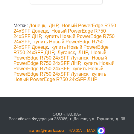
Метки:
Донецк
,
ДНР
,
Новый PowerEdge R750
24xSFF Донецк
,
Новый PowerEdge R750
24xSFF ДНР
,
купить Новый PowerEdge R750
24xSFF
,
купить Новый PowerEdge R750
24xSFF Донецк
,
купить Новый PowerEdge
R750 24xSFF ДНР
,
Луганск
,
ЛНР
,
Новый
PowerEdge R750 24xSFF Луганск
,
Новый
PowerEdge R750 24xSFF ЛНР
,
купить Новый
PowerEdge R750 24xSFF
,
купить Новый
PowerEdge R750 24xSFF Луганск
,
купить
Новый PowerEdge R750 24xSFF ЛНР
ООО «НАСКА»
Российская Федерация 283086, г. Донецк, ул. Горького, д. 38
sales@naska.su
НАСКА в MAX