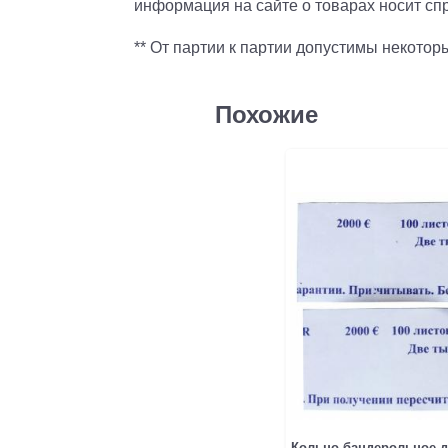
информация на сайте о товарах носит спр
** От партии к партии допустимы некото
Похожие
Кольцо бандерольное д