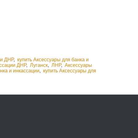
ии ДНР
,
купить Аксессуары для банка и
ассации ДНР
,
Луганск
,
ЛНР
,
Аксессуары
нка и инкассации
,
купить Аксессуары для