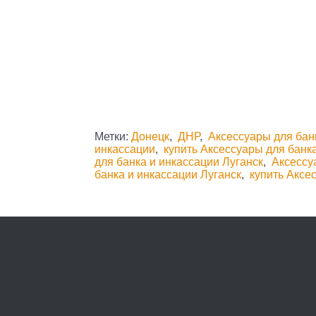
Метки:
Донецк
,
ДНР
,
Аксессуары для бан
инкассации
,
купить Аксессуары для банк
для банка и инкассации Луганск
,
Аксессу
банка и инкассации Луганск
,
купить Аксе