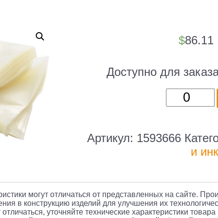
$
86.11
Доступно для заказ
Количест
товара
Пакеты
для
Артикул:
1593666
Катег
вакуум.
и ин
упаковщи
банкнот
200х300
еристики могут отличаться от представленных на сайте. Про
1000
ния в конструкцию изделий для улучшения их технологичес
 отличаться, уточняйте технические характеристики товара