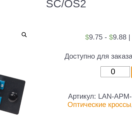
SC/OS2
$
9.75 -
$
9.88
Доступно для заказ
Количест
товара
Адаптерн
панель
Артикул:
LAN-APM-
для
Оптические кроссы
кроссов
LAN-
FOBM