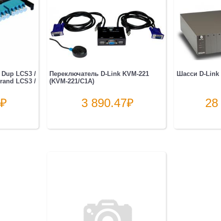
 Dup LCS3 /
Переключатель D-Link KVM-221
Шасси D-Link
rand LCS3 /
(KVM-221/C1A)
₽
3 890.47
₽
28