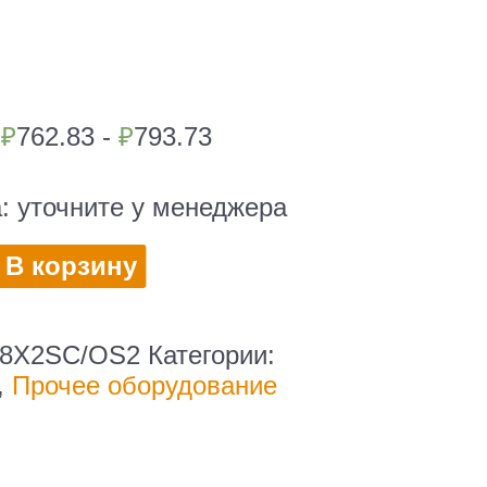
|
₽
762.83 -
₽
793.73
а:
уточните у менеджера
во
В корзину
ая
8X2SC/OS2
Категории:
,
Прочее оборудование