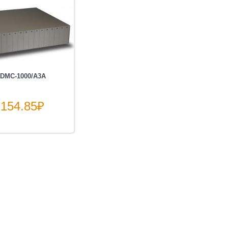
 DMC-1000/A3A
 154.85
₽