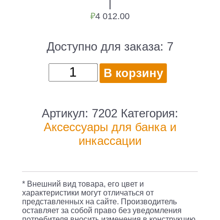
|
₽
4 012.00
Доступно для заказа:
7
Количество
В корзину
товара
Игла
для
Артикул:
7202
Категория:
иглового
Аксессуары для банка и
пистолета
инкассации
7202
R
5
* Внешний вид товара, его цвет и
пластик
характеристики могут отличаться от
представленных на сайте. Производитель
0.01кг
оставляет за собой право без уведомления
потребителя вносить изменения в конструкцию