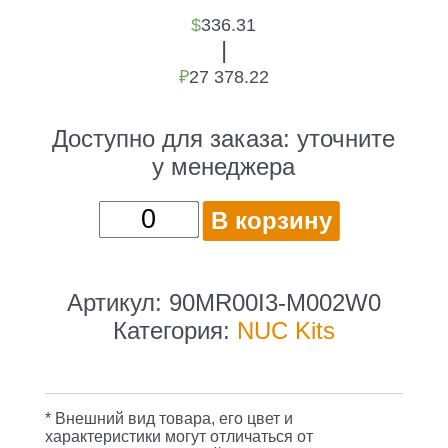
$
336.31
|
₽
27 378.22
Доступно для заказа:
уточните
у менеджера
Количество
В корзину
товара
Платформа
Asus
Артикул:
90MR00I3-M002W0
AS
Категория:
NUC Kits
PN41-
B
3B
* Внешний вид товара, его цвет и
PN41-
характеристики могут отличаться от