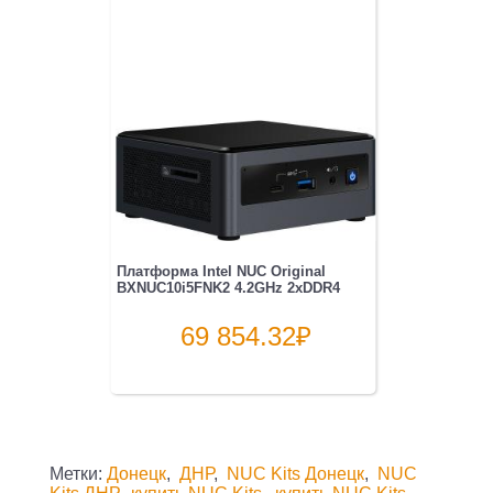
Платформа Intel NUC Original
BXNUC10i5FNK2 4.2GHz 2xDDR4
69 854.32
₽
Метки:
Донецк
,
ДНР
,
NUC Kits Донецк
,
NUC