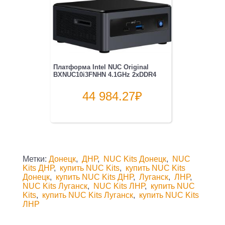
Платформа Intel NUC Original
BXNUC10i3FNHN 4.1GHz 2xDDR4
44 984.27
₽
Метки:
Донецк
,
ДНР
,
NUC Kits Донецк
,
NUC
Kits ДНР
,
купить NUC Kits
,
купить NUC Kits
Донецк
,
купить NUC Kits ДНР
,
Луганск
,
ЛНР
,
NUC Kits Луганск
,
NUC Kits ЛНР
,
купить NUC
Kits
,
купить NUC Kits Луганск
,
купить NUC Kits
ЛНР