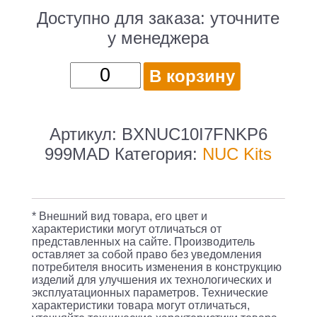
Доступно для заказа:
уточните
у менеджера
Количество
В корзину
товара
Платформа
Intel
Артикул:
BXNUC10I7FNKP6
L9
999MAD
Категория:
NUC Kits
Original
BXNUC10i7FNKP6
4.7GHz
* Внешний вид товара, его цвет и
8Gb
характеристики могут отличаться от
представленных на сайте. Производитель
SSD256Gb
оставляет за собой право без уведомления
2xDDR4
потребителя вносить изменения в конструкцию
изделий для улучшения их технологических и
эксплуатационных параметров. Технические
характеристики товара могут отличаться,