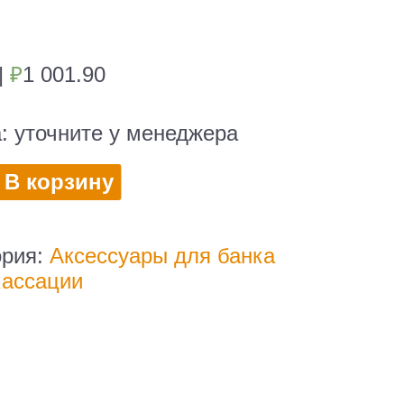
|
₽
1 001.90
а:
уточните у менеджера
во
В корзину
ория:
Аксессуары для банка
ования
кассации