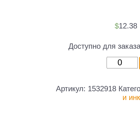
$
12.38
Доступно для заказ
Количест
товара
Пломба
для
Артикул:
1532918
Катег
опломбир
и ин
10x7
черный
2200
металл
1кг