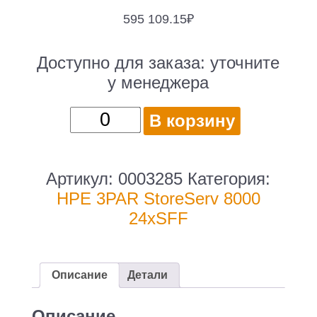
595 109.15
₽
Доступно для заказа:
уточните
у менеджера
Количество
В корзину
товара
Полка
расширения
Артикул:
0003285
Категория:
HPE
HPE 3PAR StoreServ 8000
3PAR
24xSFF
StoreServ
8000
24xSFF
Описание
Детали
/
16
Описание