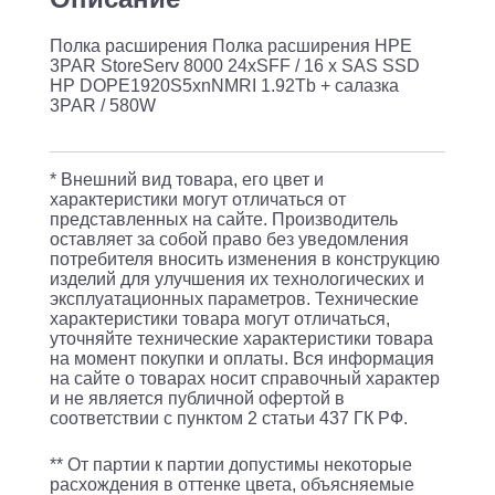
x
Полка расширения Полка расширения HPE
SAS
3PAR StoreServ 8000 24xSFF / 16 x SAS SSD
SSD
HP DOPE1920S5xnNMRI 1.92Tb + салазка
3PAR / 580W
HP
DOPE1920S5xnNMRI
1.92Tb
* Внешний вид товара, его цвет и
характеристики могут отличаться от
+
представленных на сайте. Производитель
салазка
оставляет за собой право без уведомления
потребителя вносить изменения в конструкцию
3PAR
изделий для улучшения их технологических и
эксплуатационных параметров. Технические
/
характеристики товара могут отличаться,
580W
уточняйте технические характеристики товара
на момент покупки и оплаты. Вся информация
на сайте о товарах носит справочный характер
и не является публичной офертой в
соответствии с пунктом 2 статьи 437 ГК РФ.
** От партии к партии допустимы некоторые
расхождения в оттенке цвета, объясняемые