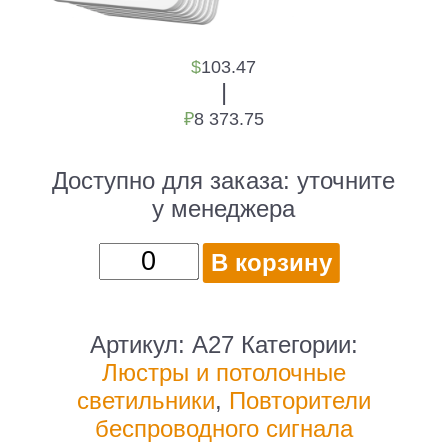
$
103.47
|
₽
8 373.75
Доступно для заказа:
уточните
у менеджера
Количество
В корзину
товара
Люстра
Arte
Артикул:
A27
Категории:
Lamp
Люстры и потолочные
Penny
светильники
,
Повторители
потолоч.
беспроводного сигнала