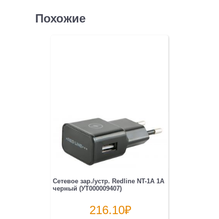
Похожие
Сетевое зар./устр. Redline NT-1A 1A
черный (УТ000009407)
216.10
₽