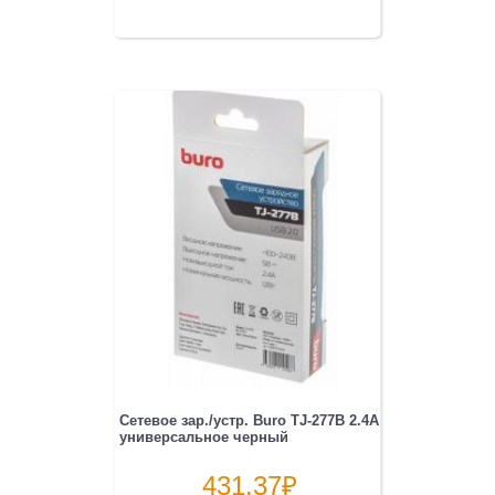
Сетевое зар./устр. Buro TJ-277B 2.4A
универсальное черный
431.37
₽