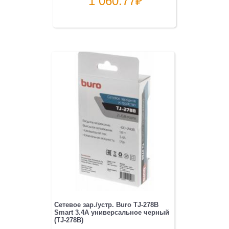
1 060.77
₽
Сетевое зар./устр. Buro TJ-278B
Smart 3.4A универсальное черный
(TJ-278B)