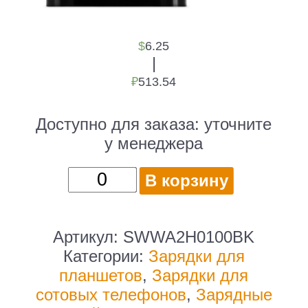
$
6.25
|
₽
513.54
Доступно для заказа:
уточните
у менеджера
Количество
В корзину
товара
Сетевое
зар./
Артикул:
SWWA2H0100BK
устр.
Категории:
Зарядки для
SunWind
планшетов
,
Зарядки для
SWWA2
сотовых телефонов
,
Зарядные