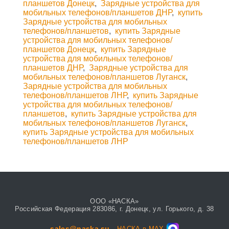
планшетов Донецк
,
Зарядные устройства для
мобильных телефонов/планшетов ДНР
,
купить
Зарядные устройства для мобильных
телефонов/планшетов
,
купить Зарядные
устройства для мобильных телефонов/
планшетов Донецк
,
купить Зарядные
устройства для мобильных телефонов/
планшетов ДНР
,
Зарядные устройства для
мобильных телефонов/планшетов Луганск
,
Зарядные устройства для мобильных
телефонов/планшетов ЛНР
,
купить Зарядные
устройства для мобильных телефонов/
планшетов
,
купить Зарядные устройства для
мобильных телефонов/планшетов Луганск
,
купить Зарядные устройства для мобильных
телефонов/планшетов ЛНР
ООО «НАСКА»
Российская Федерация 283086, г. Донецк, ул. Горького, д. 38
sales@naska.su
НАСКА в MAX