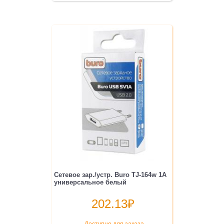
Сетевое зар./устр. Buro TJ-164w 1A
универсальное белый
202.13
₽
Доступно для заказа