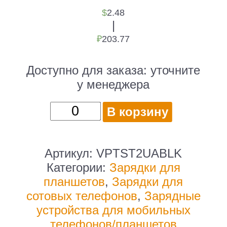
$
2.48
|
₽
203.77
Доступно для заказа:
уточните
у менеджера
Количество
В корзину
товара
Сетевое
зар./
Артикул:
VPTST2UABLK
устр.
Категории:
Зарядки для
Vipe
планшетов
,
Зарядки для
12W
сотовых телефонов
,
Зарядные
2.4A
устройства для мобильных
универсальное
телефонов/планшетов