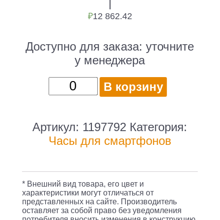
|
₽
12 862.42
Доступно для заказа:
уточните
у менеджера
Количество
В корзину
товара
Смарт-
часы
Артикул:
1197792
Категория:
Amazfit
Часы для смартфонов
GTS
1.65"
AMOLED
* Внешний вид товара, его цвет и
черный
характеристики могут отличаться от
представленных на сайте. Производитель
оставляет за собой право без уведомления
потребителя вносить изменения в конструкцию