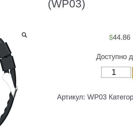
(WP03)
$
44.86
Доступно д
Количест
товара
Смарт-
часы
Артикул:
WP03
Катего
Tecno
Watch
3
Pro