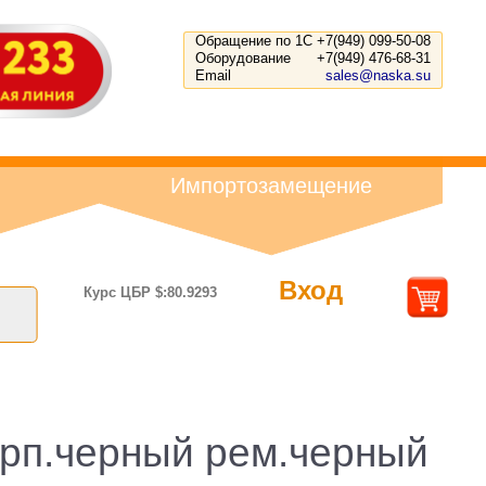
Обращение по 1С
+7(949) 099-50-08
Оборудование
+7(949) 476-68-31
Email
sales@naska.su
Импортозамещение
Вход
Курс ЦБР $:80.9293
орп.черный рем.черный