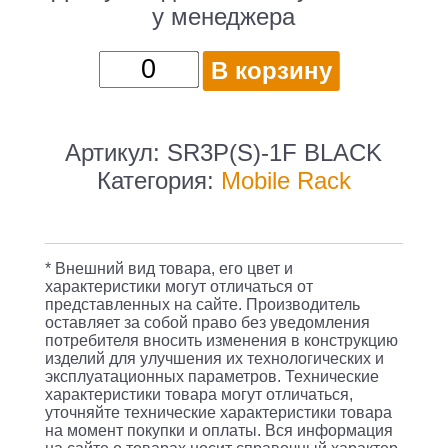
у менеджера
Количество
В корзину
товара
Сменный
бокс
Артикул:
SR3P(S)-1F BLACK
для
Категория:
Mobile Rack
HDD
AgeStar
MR3-
* Внешний вид товара, его цвет и
SATA(S)-1F
характеристики могут отличаться от
представленных на сайте. Производитель
SATA
оставляет за собой право без уведомления
II
потребителя вносить изменения в конструкцию
изделий для улучшения их технологических и
пластик
эксплуатационных параметров. Технические
характеристики товара могут отличаться,
черный
уточняйте технические характеристики товара
3.5"
на момент покупки и оплаты. Вся информация