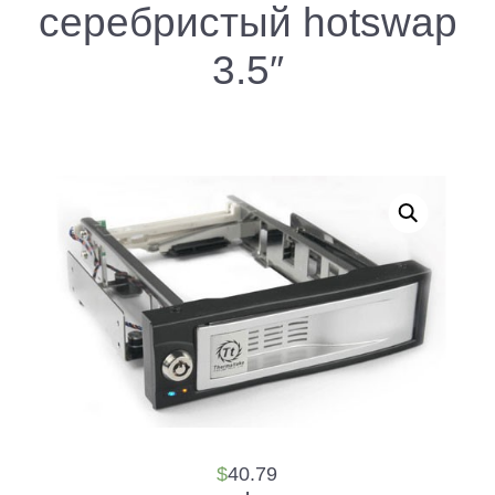
серебристый hotswap
3.5″
$
40.79