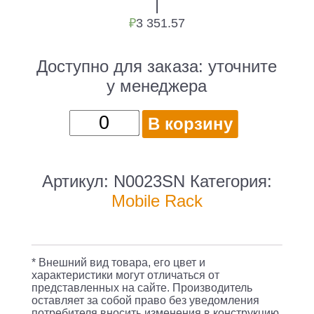
|
₽
3 351.57
Доступно для заказа:
уточните
у менеджера
Количество
В корзину
товара
Сменный
бокс
Артикул:
N0023SN
Категория:
для
Mobile Rack
HDD
Thermaltake
Max4
* Внешний вид товара, его цвет и
N0023SN
характеристики могут отличаться от
представленных на сайте. Производитель
SATA
оставляет за собой право без уведомления
потребителя вносить изменения в конструкцию