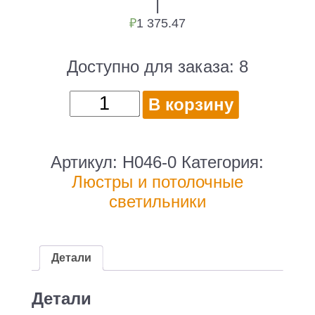
|
₽
1 375.47
Доступно для заказа:
8
Количество
В корзину
товара
Светильник
Hiper
Артикул:
H046-0
Категория:
Oriental
Люстры и потолочные
H046-
светильники
0
подвес.
черный
Детали
Детали