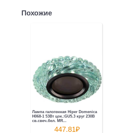
Похожие
Лампа галогенная Hiper Domenica
H068-1 53Вт цок.:GU5.3 круг 230B
св.свеч.бел. MR...
447.81
₽