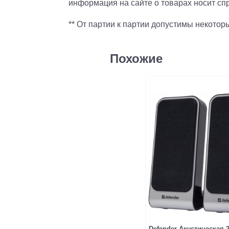
информация на сайте о товарах носит спр
** От партии к партии допустимы некото
Похожие
Defender Акустическая 2