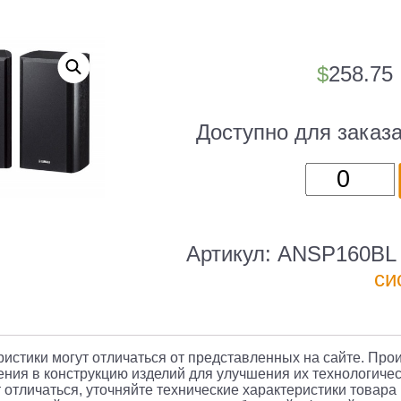
$
258.75
Доступно для заказ
Количест
товара
Централь
и
Артикул:
ANSP160BL
тыловые
си
колонки
Yamaha
NS-
еристики могут отличаться от представленных на сайте. Про
P160
ния в конструкцию изделий для улучшения их технологичес
 отличаться, уточняйте технические характеристики товара
3.0