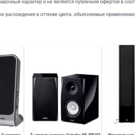
авочный характер и не является публичной офертой в соотв
140Вт
рые расхождения в оттенке цвета, объясняемые применяемо
черный
.0 система
Тыловая колонка Yamaha NS-BP182
Фронтальная 