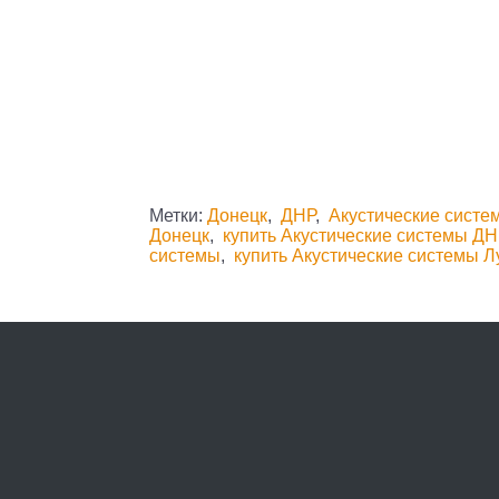
Метки:
Донецк
,
ДНР
,
Акустические систе
Донецк
,
купить Акустические системы ДН
системы
,
купить Акустические системы Л