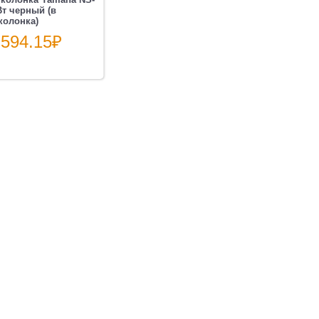
Вт черный (в
колонка)
 594.15
₽