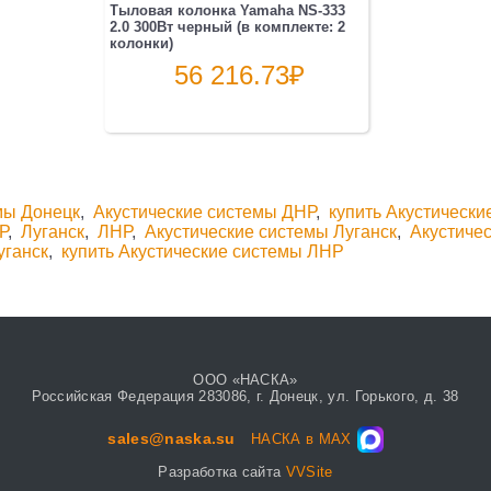
Тыловая колонка Yamaha NS-333
2.0 300Вт черный (в комплекте: 2
колонки)
56 216.73
₽
мы Донецк
,
Акустические системы ДНР
,
купить Акустически
Р
,
Луганск
,
ЛНР
,
Акустические системы Луганск
,
Акустиче
уганск
,
купить Акустические системы ЛНР
ООО «НАСКА»
Российская Федерация 283086, г. Донецк, ул. Горького, д. 38
sales@naska.su
НАСКА в MAX
Разработка сайта
VVSite