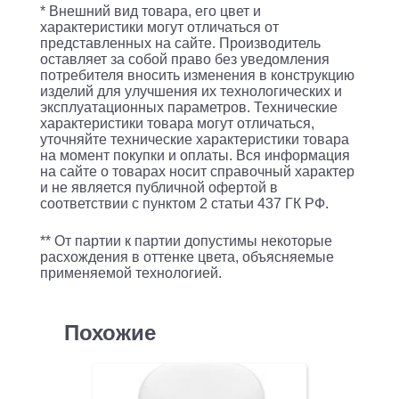
Home
* Внешний вид товара, его цвет и
E27
характеристики могут отличаться от
представленных на сайте. Производитель
10Вт
оставляет за собой право без уведомления
1055lm
потребителя вносить изменения в конструкцию
изделий для улучшения их технологических и
Wi-
эксплуатационных параметров. Технические
характеристики товара могут отличаться,
Fi
уточняйте технические характеристики товара
(упак.:1шт)
на момент покупки и оплаты. Вся информация
на сайте о товарах носит справочный характер
(1180112)
и не является публичной офертой в
соответствии с пунктом 2 статьи 437 ГК РФ.
** От партии к партии допустимы некоторые
расхождения в оттенке цвета, объясняемые
применяемой технологией.
Похожие