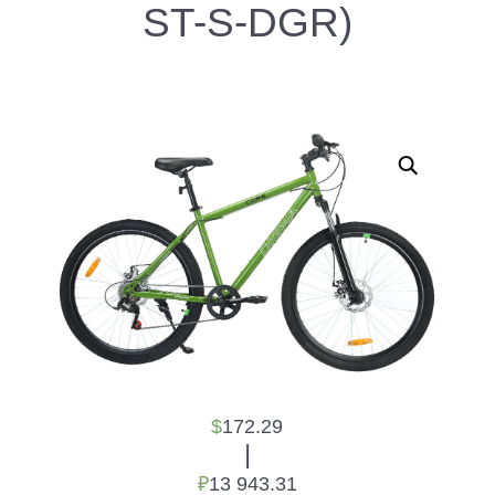
ST-S-DGR)
$
172.29
|
₽
13 943.31