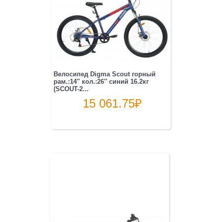
Велосипед Digma Scout горный
рам.:14″ кол.:26″ синий 16.2кг
(SCOUT-2...
15 061.75
₽