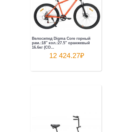
Велосипед Digma Core горный
рам.:18″ кол.:27.5″ оранжевый
16.6кг (CO...
12 424.27
₽