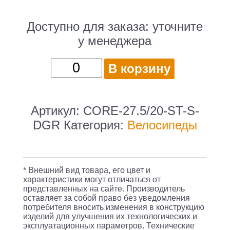
Доступно для заказа:
уточните
у менеджера
Количество
В корзину
товара
Велосипед
Digma
Артикул:
CORE-27.5/20-ST-S-
Core
DGR
Категория:
Велосипеды
горный
рам.:20"
кол.:27.5"
* Внешний вид товара, его цвет и
зеленый
характеристики могут отличаться от
представленных на сайте. Производитель
16.75кг
оставляет за собой право без уведомления
(CORE-
потребителя вносить изменения в конструкцию
изделий для улучшения их технологических и
27.5/20-
эксплуатационных параметров. Технические