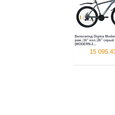
Велосипед Digma Moder
рам.:16″ кол.:26″ серый 
(MODERN-2...
15 095.4