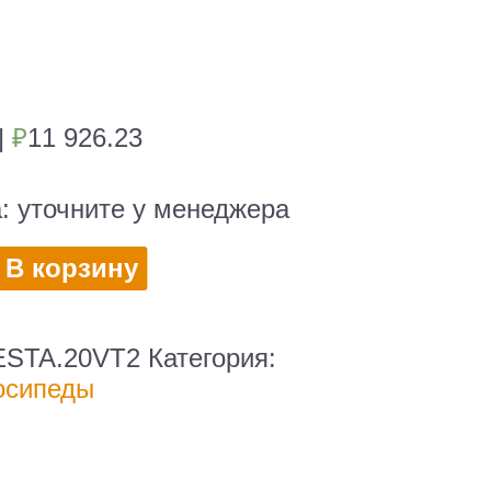
|
₽
11 926.23
а:
уточните у менеджера
во
В корзину
д
ESTA.20VT2
Категория:
осипеды
й