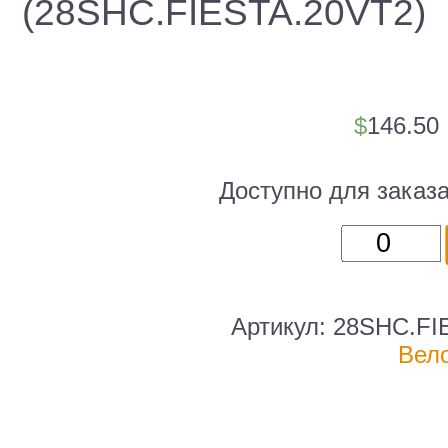
(28SHC.FIESTA.20VT2)
$
146.50
Доступно для заказ
Количест
товара
Велосипе
Foxx
Артикул:
28SHC.FI
Fiesta
Вел
(2021)
городско
рам.:20"