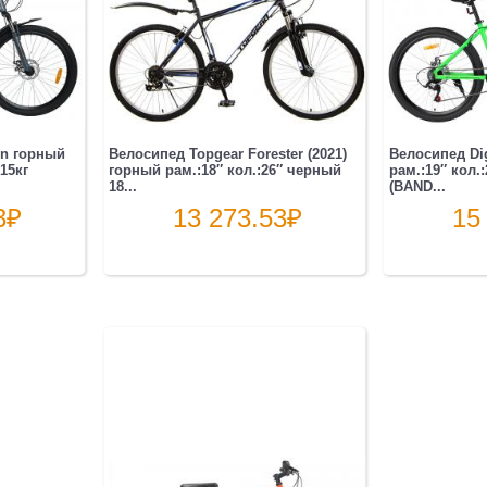
n горный
Велосипед Topgear Forester (2021)
Велосипед Di
15кг
горный рам.:18″ кол.:26″ черный
рам.:19″ кол.
18...
(BAND...
3
₽
13 273.53
₽
15