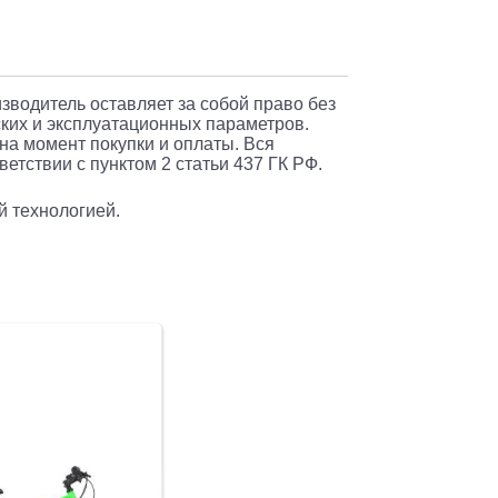
вый
IESTA.20VT2)
изводитель оставляет за собой право без
ких и эксплуатационных параметров.
 на момент покупки и оплаты. Вся
етствии с пунктом 2 статьи 437 ГК РФ.
й технологией.