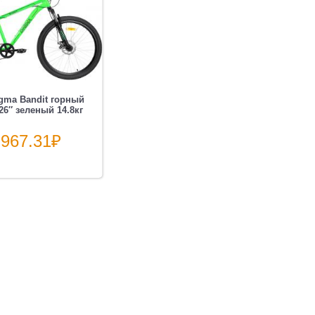
gma Bandit горный
:26″ зеленый 14.8кг
 967.31
₽