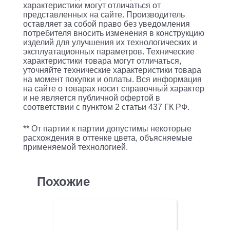
23
характеристики могут отличаться от
представленных на сайте. Производитель
(200
оставляет за собой право без уведомления
визиток)
потребителя вносить изменения в конструкцию
изделий для улучшения их технологических и
вклад.:100шт.
эксплуатационных параметров. Технические
характеристики товара могут отличаться,
пластик
уточняйте технические характеристики товара
серебристый
на момент покупки и оплаты. Вся информация
на сайте о товарах носит справочный характер
и не является публичной офертой в
соответствии с пунктом 2 статьи 437 ГК РФ.
** От партии к партии допустимы некоторые
расхождения в оттенке цвета, объясняемые
применяемой технологией.
Похожие