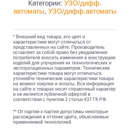
дифф.
Категории:
УЗО/дифф.
тока
автоматы
,
УЗО/дифф.автоматы
IEK
АВДТ
32
* Внешний вид товара, его цвет и
Generica
характеристики могут отличаться от
представленных на сайте. Производитель
MAD25-
оставляет за собой право без уведомления
5-
потребителя вносить изменения в конструкцию
изделий для улучшения их технологических и
010-
эксплуатационных параметров. Технические
характеристики товара могут отличаться,
C-
уточняйте технические характеристики товара
30
на момент покупки и оплаты. Вся информация
на сайте о товарах носит справочный характер
10A
и не является публичной офертой в
тип
соответствии с пунктом 2 статьи 437 ГК РФ.
C
** От партии к партии допустимы некоторые
6kA
расхождения в оттенке цвета, объясняемые
применяемой технологией.
30мА