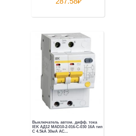
287.58
₽
Выключатель автом. дифф. тока
IEK АД12 MAD10-2-016-C-030 16A тип
C 4.5kA 30мА AC...