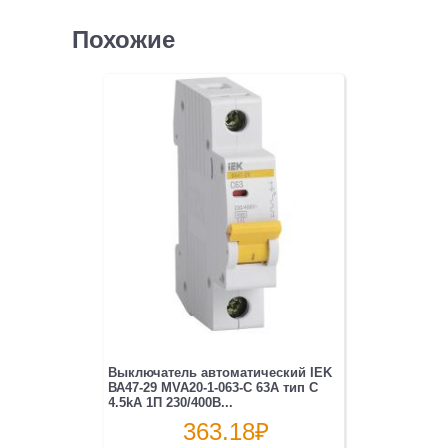
AC
2П
Похожие
230В
2мод
серый
(упак.:1шт)
Выключатель автоматический IEK
ВА47-29 MVA20-1-063-C 63A тип C
4.5kA 1П 230/400В...
363.18
₽