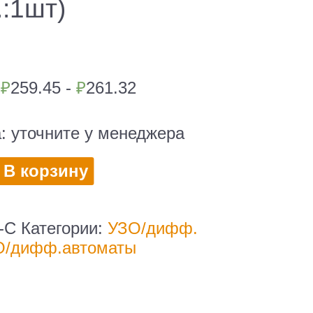
.:1шт)
|
₽
259.45 -
₽
261.32
а:
уточните у менеджера
во
В корзину
тель
ческий
-C
Категории:
УЗО/дифф.
О/дифф.автоматы