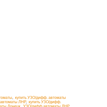
втоматы
,
купить УЗО/дифф. автоматы
 автоматы ЛНР
,
купить УЗО/дифф.
аты Донецк
,
УЗО/дифф.автоматы ДНР
,