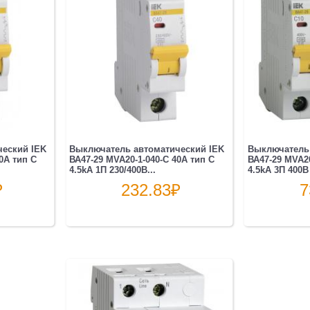
еский IEK
Выключатель автоматический IEK
Выключатель 
0A тип C
ВА47-29 MVA20-1-040-C 40A тип C
ВА47-29 MVA20
4.5kA 1П 230/400В...
4.5kA 3П 400В
₽
232.83
₽
7