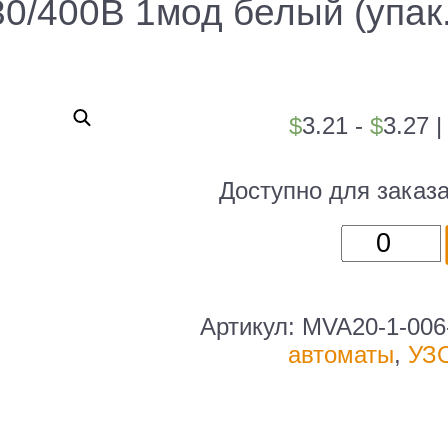
0/400В 1мод белый (упак
$
3.21 -
$
3.27
Доступно для заказ
Количест
товара
Выключа
автомати
Артикул:
MVA20-1-006
IEK
автоматы
,
УЗ
ВА47-
29
MVA20-