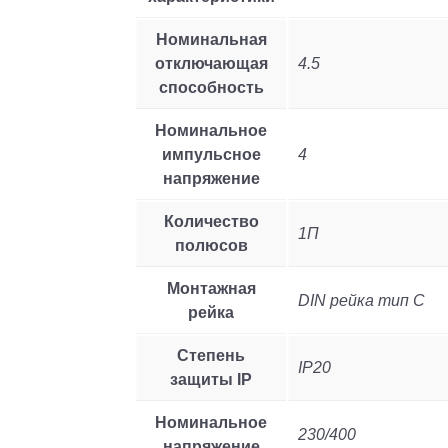
Номинальная
отключающая
4.5
способность
Номинальное
импульсное
4
напряжение
Количество
1П
полюсов
Монтажная
DIN рейка тип C
рейка
Степень
IP20
защиты IP
Номинальное
230/400
напряжение