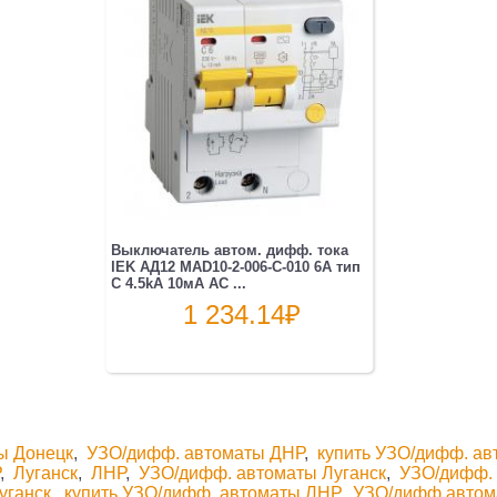
Выключатель автом. дифф. тока
IEK АД12 MAD10-2-006-C-010 6A тип
C 4.5kA 10мА AC ...
1 234.14
₽
ы Донецк
,
УЗО/дифф. автоматы ДНР
,
купить УЗО/дифф. а
Р
,
Луганск
,
ЛНР
,
УЗО/дифф. автоматы Луганск
,
УЗО/дифф.
уганск
,
купить УЗО/дифф. автоматы ЛНР
,
УЗО/дифф.автом