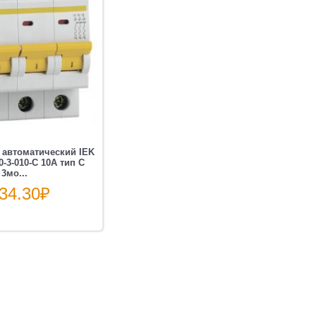
автоматический IEK
-3-010-C 10A тип C
 3мо...
34.30
₽