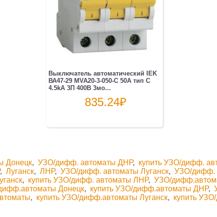
Выключатель автоматический IEK
ВА47-29 MVA20-3-050-C 50A тип C
4.5kA 3П 400В 3мо...
835.24
₽
ы Донецк
,
УЗО/дифф. автоматы ДНР
,
купить УЗО/дифф. а
Р
,
Луганск
,
ЛНР
,
УЗО/дифф. автоматы Луганск
,
УЗО/дифф.
уганск
,
купить УЗО/дифф. автоматы ЛНР
,
УЗО/дифф.автом
/дифф.автоматы Донецк
,
купить УЗО/дифф.автоматы ДНР
,
автоматы
,
купить УЗО/дифф.автоматы Луганск
,
купить УЗО