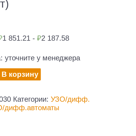
т)
₽
1 851.21 -
₽
2 187.58
а:
уточните у менеджера
во
В корзину
тель
ка
030
Категории:
УЗО/дифф.
О/дифф.автоматы