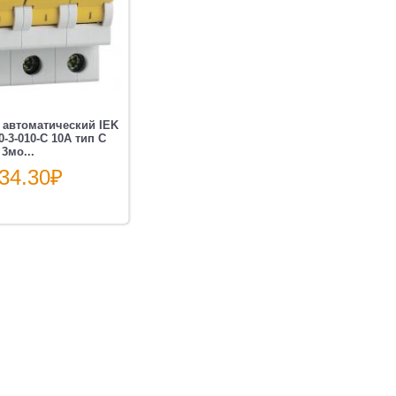
автоматический IEK
-3-010-C 10A тип C
 3мо...
34.30
₽