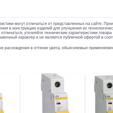
MDV10-
4-
025-
030
еристики могут отличаться от представленных на сайте. Про
ния в конструкцию изделий для улучшения их технологичес
25A
 отличаться, уточняйте технические характеристики товара
авочный характер и не является публичной офертой в соотв
30мА
AC
рые расхождения в оттенке цвета, объясняемые применяемо
4П
400В
4мод
белый
(упак.:1ш