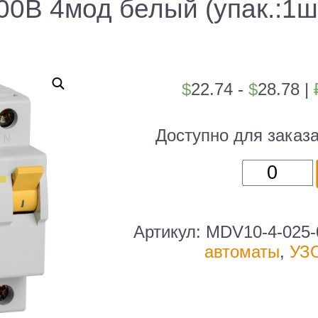
00В 4мод белый (упак.:1ш
$
22.74 -
$
28.78
|
Доступно для заказ
Количест
товара
Выключа
дифф.то
Артикул:
MDV10-4-025-
УЗО
автоматы
,
УЗ
IEK
ВД1-
63