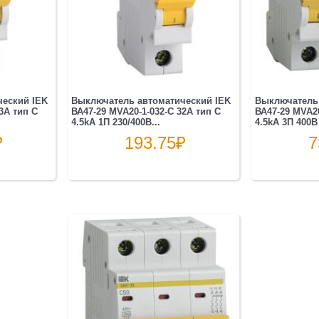
еский IEK
Выключатель автоматический IEK
Выключатель 
3A тип C
ВА47-29 MVA20-1-032-C 32A тип C
ВА47-29 MVA20
4.5kA 1П 230/400В...
4.5kA 3П 400В
₽
193.75
₽
7