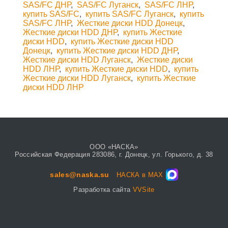
SAS/FC ДНР
,
SAS/FC Луганск
,
SAS/FC ЛНР
,
купить SAS/FC
,
купить SAS/FC Луганск
,
купить
SAS/FC ЛНР
,
Жесткие диски HDD Донецк
,
Жесткие диски HDD ДНР
,
купить Жесткие
диски HDD
,
купить Жесткие диски HDD
Донецк
,
купить Жесткие диски HDD ДНР
,
Жесткие диски HDD Луганск
,
Жесткие диски
HDD ЛНР
,
купить Жесткие диски HDD
,
купить
Жесткие диски HDD Луганск
,
купить Жесткие
диски HDD ЛНР
ООО «НАСКА»
Российская Федерация 283086, г. Донецк, ул. Горького, д. 38
sales@naska.su
НАСКА в MAX
Разработка сайта
VVSite