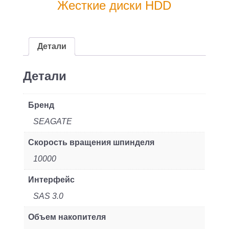
Seagate
Жесткие диски HDD
ST1200MM0009
/
HDD
Детали
Seagate
SAS
Детали
1.2Tb
2.5"
Бренд
Enterprise
SEAGATE
Performance
Скорость вращения шпинделя
10K
12Gb/s
10000
128Mb
Интерфейс
1
SAS 3.0
year
ocs
Объем накопителя