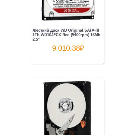
Жесткий диск WD Original SATA-III
1Tb WD10JFCX Red (5400rpm) 16Mb
2.5″
9 010.38
₽