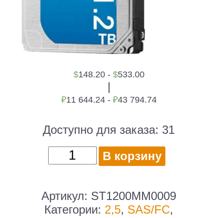
$
148.20 -
$
533.00
|
₽
11 644.24 -
₽
43 794.74
Доступно для заказа:
31
Количество
В корзину
товара
Жесткий
диск
Артикул:
ST1200MM0009
/
Категории:
2,5
,
SAS/FC
,