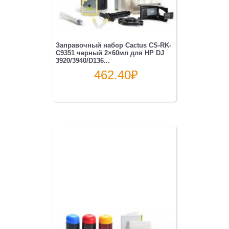
Заправочный набор Cactus CS-RK-
C9351 черный 2×60мл для HP DJ
3920/3940/D136...
462.40
₽