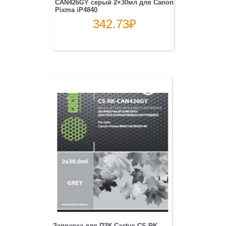
CAN426GY серый 2×30мл для Canon
Pixma iP4840
342.73
₽
Заправка для ПЗК Cactus CS-RK-