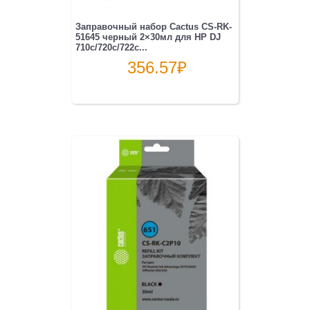
Заправочный набор Cactus CS-RK-
51645 черный 2×30мл для HP DJ
710c/720c/722c...
356.57
₽