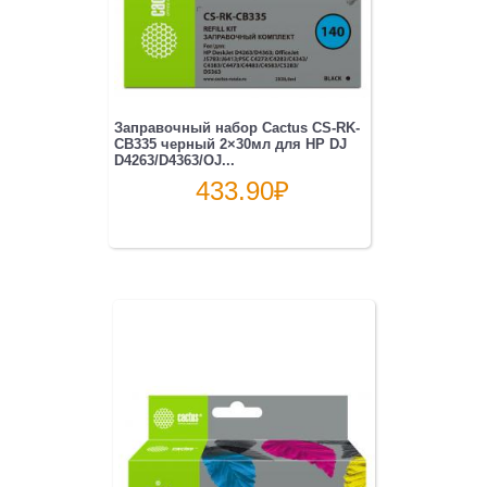
Заправочный набор Cactus CS-RK-
CB335 черный 2×30мл для HP DJ
D4263/D4363/OJ...
433.90
₽