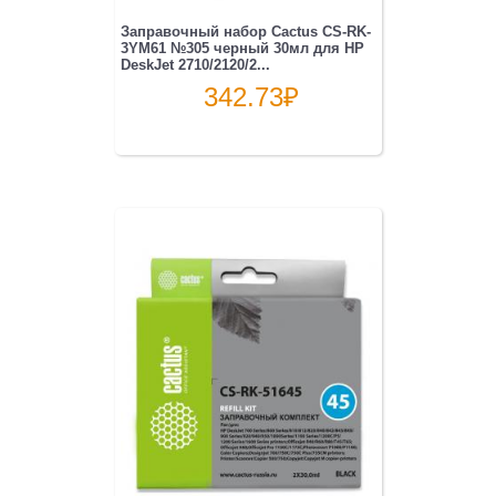
Заправочный набор Cactus CS-RK-
3YM61 №305 черный 30мл для HP
DeskJet 2710/2120/2...
342.73
₽