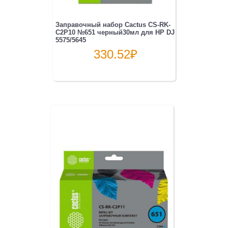
Заправочный набор Cactus CS-RK-
C2P10 №651 черный30мл для HP DJ
5575/5645
330.52
₽