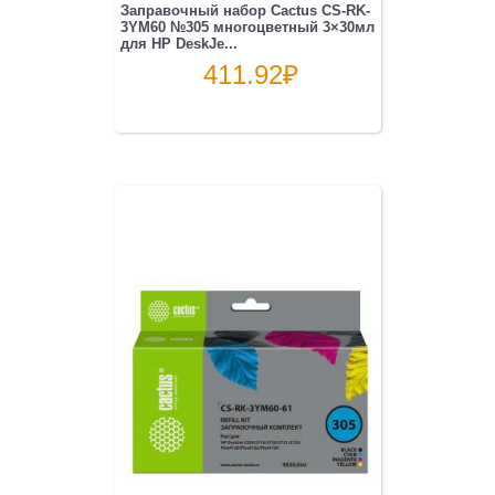
Заправочный набор Cactus CS-RK-
3YM60 №305 многоцветный 3×30мл
для HP DeskJe...
411.92
₽