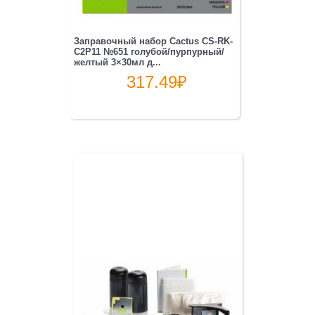
Заправочный набор Cactus CS-RK-
C2P11 №651 голубой/пурпурный/
желтый 3×30мл д...
317.49
₽