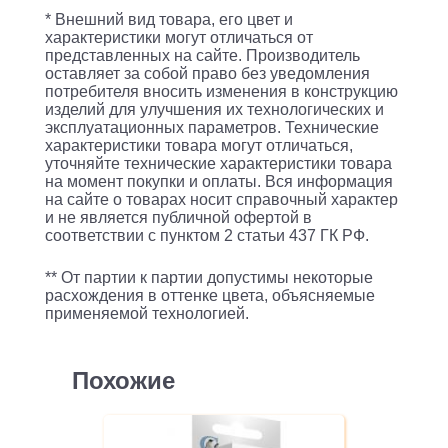
многоцветный
* Внешний вид товара, его цвет и
3x30мл
характеристики могут отличаться от
представленных на сайте. Производитель
для
оставляет за собой право без уведомления
HP
потребителя вносить изменения в конструкцию
изделий для улучшения их технологических и
DJ
эксплуатационных параметров. Технические
характеристики товара могут отличаться,
D4263/D4363/D5360/OJ
уточняйте технические характеристики товара
J5783
на момент покупки и оплаты. Вся информация
на сайте о товарах носит справочный характер
и не является публичной офертой в
соответствии с пунктом 2 статьи 437 ГК РФ.
** От партии к партии допустимы некоторые
расхождения в оттенке цвета, объясняемые
применяемой технологией.
Похожие