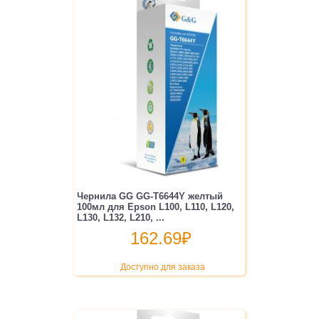
Чернила GG GG-T6644Y желтый
100мл для Epson L100, L110, L120,
L130, L132, L210, ...
162.69
₽
Доступно для заказа