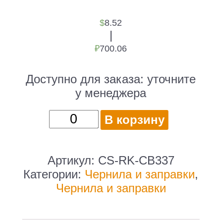
$
8.52
|
₽
700.06
Доступно для заказа:
уточните
у менеджера
Количество
В корзину
товара
Заправочный
набор
Артикул:
CS-RK-CB337
Cactus
Категории:
Чернила и заправки
,
CS-
Чернила и заправки
RK-
CB337