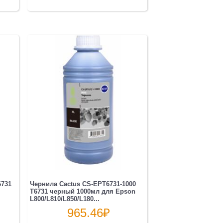
6731
Чернила Cactus CS-EPT6731-1000
T6731 черный 1000мл для Epson
L800/L810/L850/L180...
965.46
₽