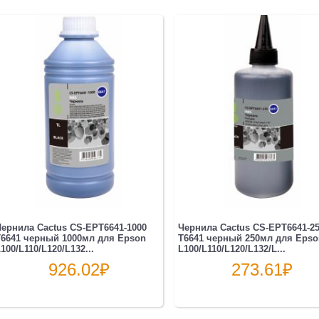
ернила Cactus CS-EPT6641-1000
Чернила Cactus CS-EPT6641-2
6641 черный 1000мл для Epson
T6641 черный 250мл для Epso
100/L110/L120/L132...
L100/L110/L120/L132/L...
926.02
₽
273.61
₽