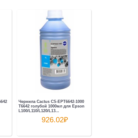
6642
Чернила Cactus CS-EPT6642-1000
T6642 голубой 1000мл для Epson
L100/L110/L120/L13...
926.02
₽