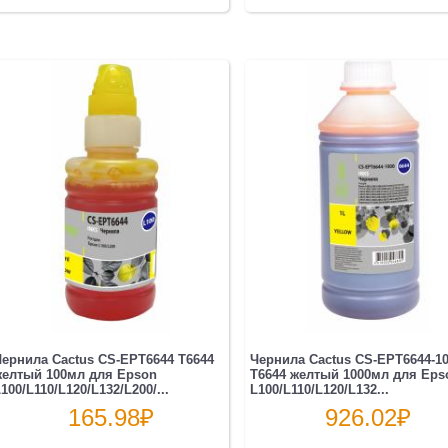
ернила Cactus CS-EPT6644 T6644
Чернила Cactus CS-EPT6644-1
желтый 100мл для Epson
T6644 желтый 1000мл для Eps
100/L110/L120/L132/L200/...
L100/L110/L120/L132...
165.98
₽
926.02
₽