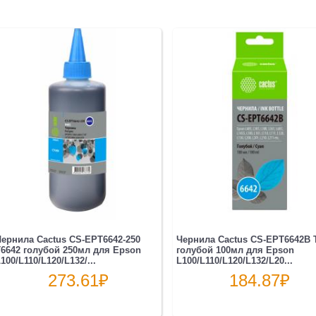
ернила Cactus CS-EPT6642-250
Чернила Cactus CS-EPT6642B 
6642 голубой 250мл для Epson
голубой 100мл для Epson
100/L110/L120/L132/...
L100/L110/L120/L132/L20...
273.61
₽
184.87
₽