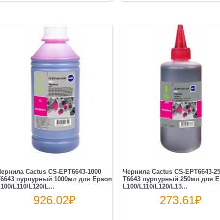
ернила Cactus CS-EPT6643-1000
Чернила Cactus CS-EPT6643-2
6643 пурпурный 1000мл для Epson
T6643 пурпурный 250мл для 
100/L110/L120/L...
L100/L110/L120/L13...
926.02
₽
273.61
₽