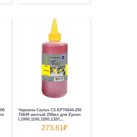
000
Чернила Cactus CS-EPT6644-250
on
T6644 желтый 250мл для Epson
L100/L110/L120/L132/L...
273.61
₽