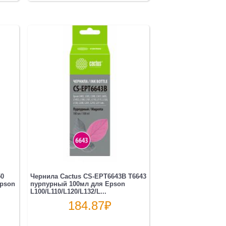
50
Чернила Cactus CS-EPT6643B T6643
Epson
пурпурный 100мл для Epson
L100/L110/L120/L132/L...
184.87
₽