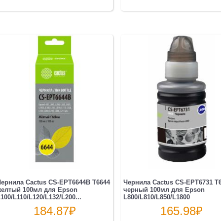
ернила Cactus CS-EPT6644B T6644
Чернила Cactus CS-EPT6731 T
желтый 100мл для Epson
черный 100мл для Epson
100/L110/L120/L132/L200...
L800/L810/L850/L1800
184.87
₽
165.98
₽