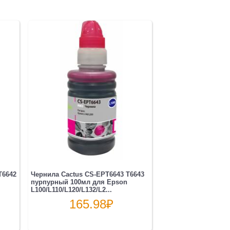
T6642
Чернила Cactus CS-EPT6643 T6643
пурпурный 100мл для Epson
L100/L110/L120/L132/L2...
165.98
₽