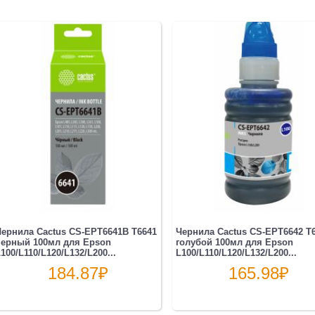
ернила Cactus CS-EPT6641B T6641
Чернила Cactus CS-EPT6642 T
черный 100мл для Epson
голубой 100мл для Epson
100/L110/L120/L132/L200...
L100/L110/L120/L132/L200...
184.87
₽
165.98
₽