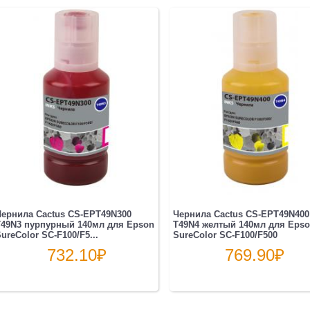
ернила Cactus CS-EPT49N300
Чернила Cactus CS-EPT49N400
49N3 пурпурный 140мл для Epson
T49N4 желтый 140мл для Eps
ureColor SC-F100/F5...
SureColor SC-F100/F500
732.10
₽
769.90
₽