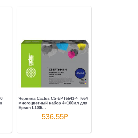
50
Чернила Cactus CS-EPT6641-4 T664
n
многоцветный набор 4×100мл для
Epson L100/...
536.55
₽