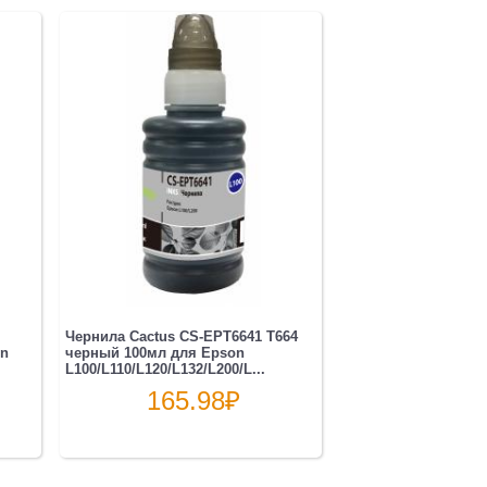
Чернила Cactus CS-EPT6641 T664
on
черный 100мл для Epson
L100/L110/L120/L132/L200/L...
165.98
₽