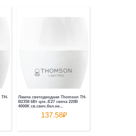
 TH-
Лампа светодиодная Thomson TH-
B2358 6Вт цок.:E27 свеча 220B
4000K св.свеч.бел.не...
137.58
₽