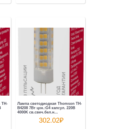
 TH-
Лампа светодиодная Thomson TH-
B
B4208 7Вт цок.:G4 капсул. 220B
4000K св.свеч.бел.н...
302.02
₽