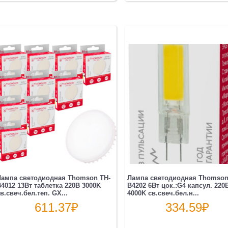
Лампа светодиодная Thomson TH-
Лампа светодиодная Thomson
4012 13Вт таблетка 220B 3000K
B4202 6Вт цок.:G4 капсул. 220
в.свеч.бел.теп. GX...
4000K св.свеч.бел.н...
611.37
₽
334.59
₽