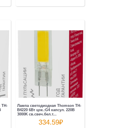
 TH-
Лампа светодиодная Thomson TH-
B
B4220 6Вт цок.:G4 капсул. 220B
3000K св.свеч.бел.т...
334.59
₽