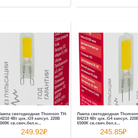
Лампа светодиодная Thomson TH-
Лампа светодиодная Thomson
4210 4Вт цок.:G9 капсул. 220B
B4219 4Вт цок.:G4 капсул. 220
000K св.свеч.бел.н...
6500K св.свеч.бел.х...
249.92
₽
245.85
₽