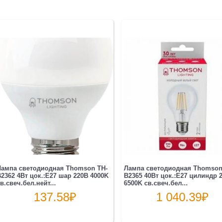
Лампа светодиодная Thomson TH-
Лампа светодиодная Thomson
2362 4Вт цок.:E27 шар 220B 4000K
B2365 40Вт цок.:E27 цилиндр 
в.свеч.бел.нейт...
6500K св.свеч.бел...
137.58
₽
1 040.39
₽