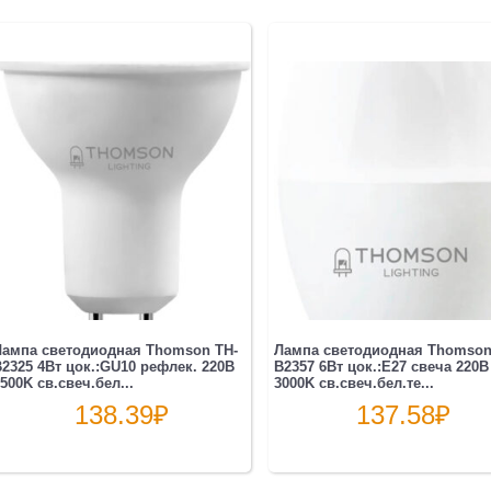
Лампа светодиодная Thomson TH-
Лампа светодиодная Thomson
2325 4Вт цок.:GU10 рефлек. 220B
B2357 6Вт цок.:E27 свеча 220B
500K св.свеч.бел...
3000K св.свеч.бел.те...
138.39
₽
137.58
₽