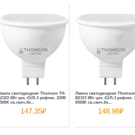
Лампа светодиодная Thomson TH-
Лампа светодиодная Thomson
2322 6Вт цок.:GU5.3 рефлек. 220B
B2323 8Вт цок.:GU5.3 рефлек. 
500K св.свеч.бе...
6500K св.свеч.бе...
147.35
₽
148.98
₽