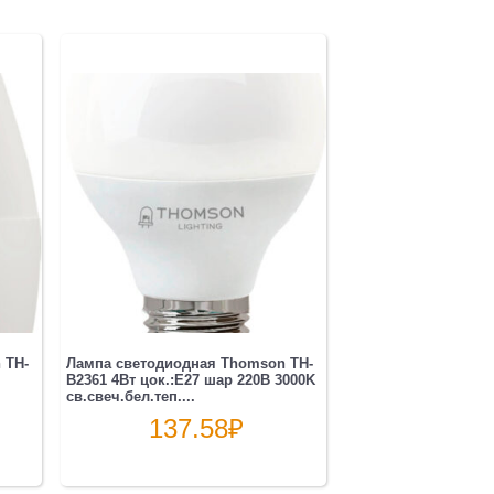
 TH-
Лампа светодиодная Thomson TH-
B2361 4Вт цок.:E27 шар 220B 3000K
св.свеч.бел.теп....
137.58
₽