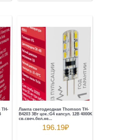
 TH-
Лампа светодиодная Thomson TH-
B
B4203 3Вт цок.:G4 капсул. 12B 4000K
св.свеч.бел.не...
196.19
₽