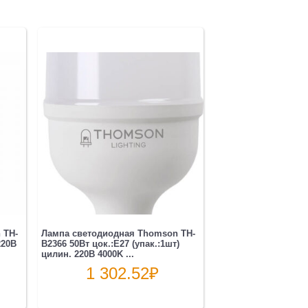
 TH-
Лампа светодиодная Thomson TH-
220B
B2366 50Вт цок.:E27 (упак.:1шт)
цилин. 220B 4000K ...
1 302.52
₽