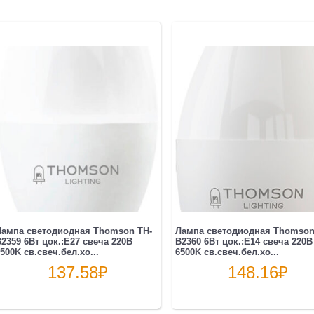
Лампа светодиодная Thomson TH-
Лампа светодиодная Thomson
2359 6Вт цок.:E27 свеча 220B
B2360 6Вт цок.:E14 свеча 220B
500K св.свеч.бел.хо...
6500K св.свеч.бел.хо...
137.58
₽
148.16
₽