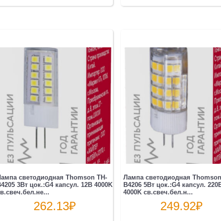
Лампа светодиодная Thomson TH-
Лампа светодиодная Thomson
4205 3Вт цок.:G4 капсул. 12B 4000K
B4206 5Вт цок.:G4 капсул. 220
в.свеч.бел.не...
4000K св.свеч.бел.н...
262.13
₽
249.92
₽