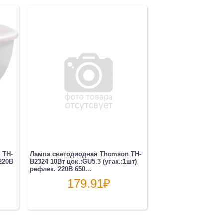
 TH-
Лампа светодиодная Thomson TH-
220B
B2324 10Вт цок.:GU5.3 (упак.:1шт)
рефлек. 220B 650...
179.91
₽