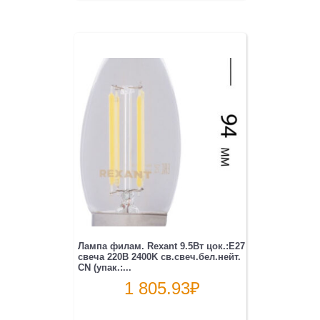
Лампа филам. Rexant 9.5Вт цок.:E27
свеча 220B 2400K св.свеч.бел.нейт.
CN (упак.:...
1 805.93
₽