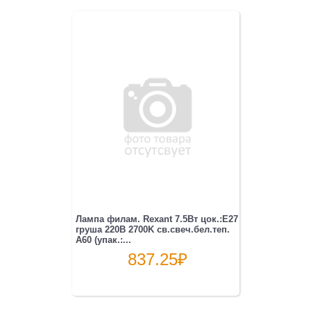
Лампа филам. Rexant 7.5Вт цок.:E27
груша 220B 2700K св.свеч.бел.теп.
A60 (упак.:...
837.25
₽