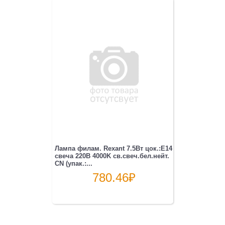
Лампа филам. Rexant 7.5Вт цок.:E14
свеча 220B 4000K св.свеч.бел.нейт.
CN (упак.:...
780.46
₽