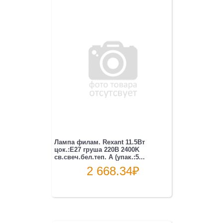
Лампа филам. Rexant 11.5Вт
цок.:E27 груша 220B 2400K
св.свеч.бел.теп. A (упак.:5...
2 668.34
₽