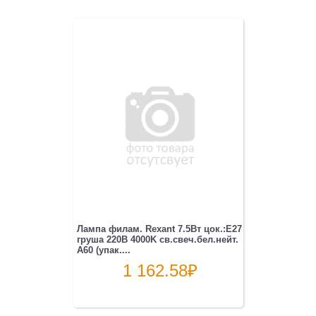
Лампа филам. Rexant 7.5Вт цок.:E27
груша 220B 4000K св.свеч.бел.нейт.
A60 (упак....
1 162.58
₽