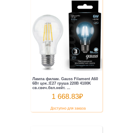
Лампа филам. Gauss Filament A60
6Вт цок.:E27 груша 220B 4100K
св.свеч.бел.нейт. ...
1 668.83
₽
Доступно для заказа