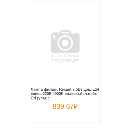
Лампа филам. Rexant 7.5Вт цок.:E14
свеча 220B 4000K св.свеч.бел.нейт.
CN (упак.:...
809.67
₽