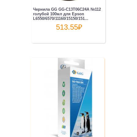
Чернила GG GG-C13T06C24A №112
голубой 100мл для Epson
L6550/6570/11160/15150/151...
513.55
₽