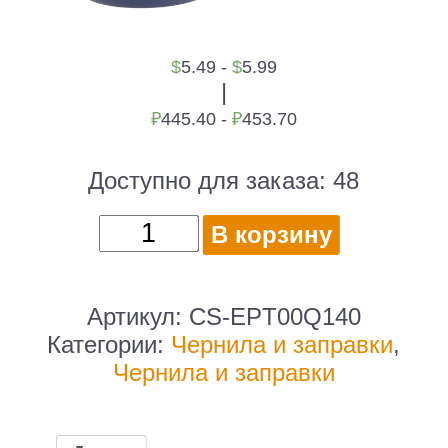
$
5.49 -
$
5.99
|
₽
445.40 -
₽
453.70
Доступно для заказа:
48
Количество
В корзину
товара
Чернила
Cactus
Артикул:
CS-EPT00Q140
CS-
Категории:
Чернила и заправки
,
EPT00Q140
Чернила и заправки
105BK
черный