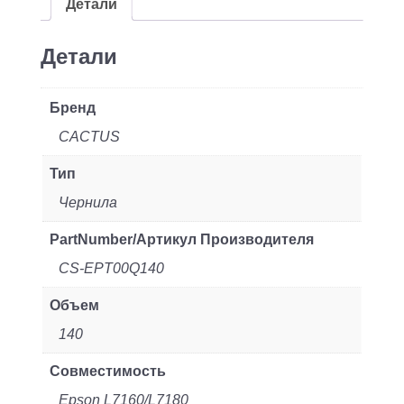
140мл
Детали
для
Epson
Детали
L7160/L7180
Бренд
CACTUS
Тип
Чернила
PartNumber/Артикул Производителя
CS-EPT00Q140
Объем
140
Совместимость
Epson L7160/L7180