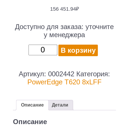
156 451.94
₽
Доступно для заказа:
уточните
у менеджера
Количество
В корзину
товара
DELL
PowerEdge
Артикул:
0002442
Категория:
T620
PowerEdge T620 8xLFF
8xLFF
/
2
Описание
Детали
x
E5-
Описание
2680