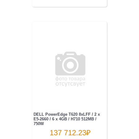
DELL PowerEdge T620 8xLFF / 2 x
E5-2660 / 6 x 4GB / H710 512MB /
750W
137 712.23
₽