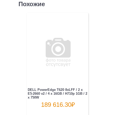
Похожие
DELL PowerEdge T620 8xLFF / 2 x
E5-2660 v2 / 4 x 16GB / H710p 1GB / 2
x 750W
189 616.30
₽