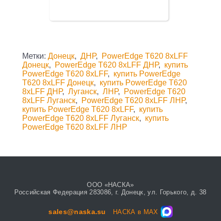
Метки:
Донецк
,
ДНР
,
PowerEdge T620 8xLFF
Донецк
,
PowerEdge T620 8xLFF ДНР
,
купить
PowerEdge T620 8xLFF
,
купить PowerEdge
T620 8xLFF Донецк
,
купить PowerEdge T620
8xLFF ДНР
,
Луганск
,
ЛНР
,
PowerEdge T620
8xLFF Луганск
,
PowerEdge T620 8xLFF ЛНР
,
купить PowerEdge T620 8xLFF
,
купить
PowerEdge T620 8xLFF Луганск
,
купить
PowerEdge T620 8xLFF ЛНР
ООО «НАСКА»
Российская Федерация 283086, г. Донецк, ул. Горького, д. 38
sales@naska.su
НАСКА в MAX