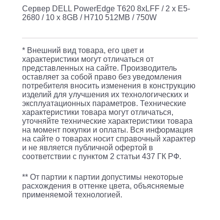
Сервер DELL PowerEdge T620 8xLFF / 2 x E5-
/
2680 / 10 x 8GB / H710 512MB / 750W
10
x
* Внешний вид товара, его цвет и
8GB
характеристики могут отличаться от
/
представленных на сайте. Производитель
оставляет за собой право без уведомления
H710
потребителя вносить изменения в конструкцию
512MB
изделий для улучшения их технологических и
эксплуатационных параметров. Технические
/
характеристики товара могут отличаться,
уточняйте технические характеристики товара
750W
на момент покупки и оплаты. Вся информация
на сайте о товарах носит справочный характер
и не является публичной офертой в
соответствии с пунктом 2 статьи 437 ГК РФ.
** От партии к партии допустимы некоторые
расхождения в оттенке цвета, объясняемые
применяемой технологией.