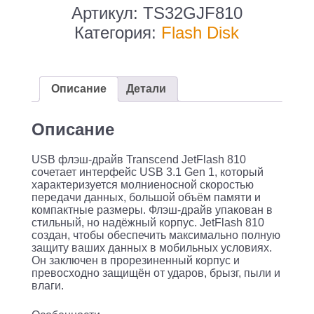
накопитель
Артикул:
TS32GJF810
/
Категория:
Flash Disk
Transcend
JetFlash
810
Описание
Детали
/
Transcend
Описание
32GB
USB флэш-драйв Transcend JetFlash 810
JetFlash
сочетает интерфейс USB 3.1 Gen 1, который
810
характеризуется молниеносной скоростью
передачи данных, большой объём памяти и
USB
компактные размеры. Флэш-драйв упакован в
3.0
стильный, но надёжный корпус. JetFlash 810
создан, чтобы обеспечить максимально полную
защиту ваших данных в мобильных условиях.
Он заключен в прорезиненный корпус и
превосходно защищён от ударов, брызг, пыли и
влаги.