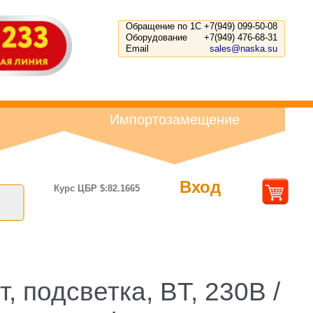
Обращение по 1С
+7(949) 099-50-08
Оборудование
+7(949) 476-68-31
Email
sales@naska.su
Импортозамещение
Вход
Курс ЦБР $:82.1665
, подсветка, BT, 230В /