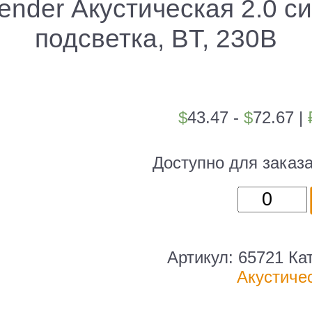
ender Акустическая 2.0 си
подсветка, BT, 230В
$
43.47 -
$
72.67
|
Доступно для заказ
Количест
товара
Defender
Акустиче
Артикул:
65721
Ка
2.0
Акустиче
система