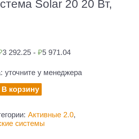
стема Solar 20 20 Вт,
₽
3 292.25 -
₽
5 971.04
а:
уточните у менеджера
во
В корзину
ская
тегории:
Активные 2.0
,
ские системы