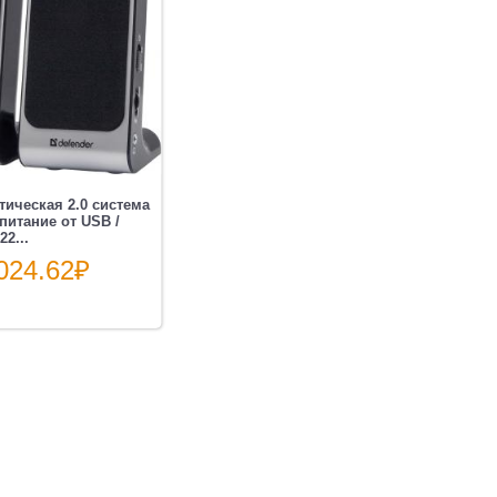
,
тическая 2.0 система
 питание от USB /
2...
024.62
₽