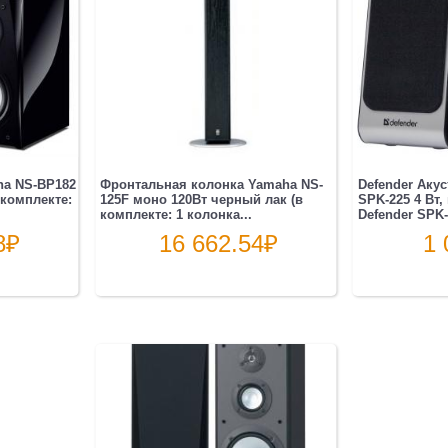
20
20
Вт,
подсветка
BT,
230В
ha NS-BP182
Фронтальная колонка Yamaha NS-
Defender Акус
 комплекте:
125F моно 120Вт черный лак (в
SPK-225 4 Вт,
комплекте: 1 колонка...
Defender SPK-2
8
₽
16 662.54
₽
1 