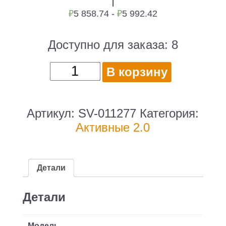
₽
5 858.74 -
₽
5 992.42
Доступно для заказа:
8
Количество
В корзину
товара
Акустическая
система
Артикул:
SV-011277
Категория:
Sven
Активные 2.0
SPS-
619
(2.0)
Детали
черный
20W
Детали
(плохая
упаковка)
Модель