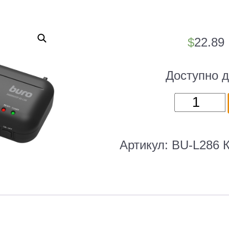
$
22.89
Доступно д
Количест
товара
Ламинато
Buro
Артикул:
BU-L286
BU-
L286
черный
A4
(70-
125мкм)