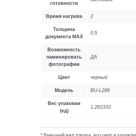
готовности
Время нагрева
2
Толщина
0.5
документа MAX
Возможность
ламинировать
ДА
фотографии
Цвет
черный
Модель
BU-L286
Вес упаковки
1.283333
(ед)
* Внешний вид товара, его цвет и характ