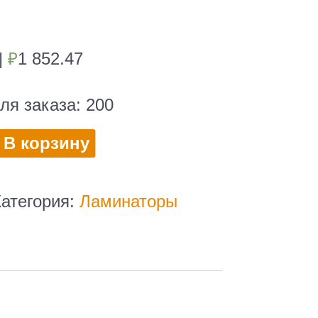
|
₽
1 852.47
ля заказа:
200
во
В корзину
р
Категория:
Ламинаторы