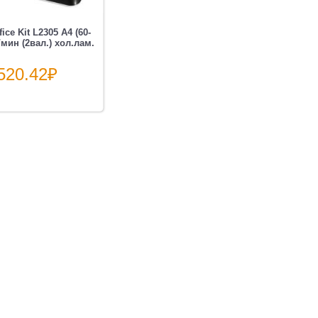
ce Kit L2305 A4 (60-
мин (2вал.) хол.лам.
520.42
₽