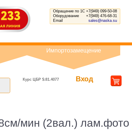
Обращение по 1С
+7(949) 099-50-08
Оборудование
+7(949) 476-68-31
Email
sales@naska.su
Импортозамещение
Вход
Курс ЦБР $:81.4077
8см/мин (2вал.) лам.фото