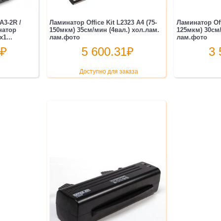
3-2R /
Ламинатор Office Kit L2323 A4 (75-
Ламинатор Offi
натор
150мкм) 35см/мин (4вал.) хол.лам.
125мкм) 30см/
1...
лам.фото
лам.фото
₽
5 600.31
₽
3 
Доступно для заказа