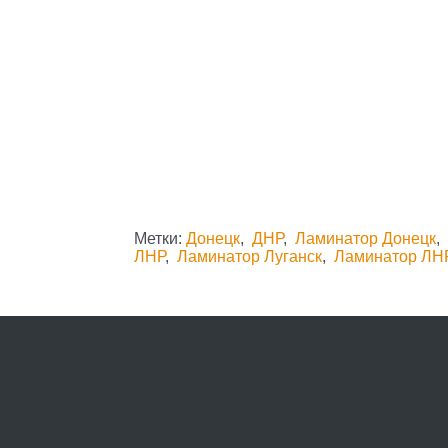
Метки:
Донецк
,
ДНР
,
Ламинатор Донецк
ЛНР
,
Ламинатор Луганск
,
Ламинатор ЛН