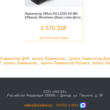
Ламинатор Office Kit L2310 A4 (80-
125мкм) 30см/мин (2вал.) лам.фото
2 570.31
₽
Доступно для заказа
,
Ламинатор ДНР
,
купить Ламинатор
,
купить Ламинатор До
Р
,
купить Ламинатор
,
купить Ламинатор Луганск
,
купить Л
ООО «НАСКА»
Российская Федерация 283086, г. Донецк, ул. Горького, д. 38
sales@naska.su
НАСКА в MAX