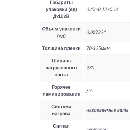
Габариты
упаковки (ед)
0.43×0.12×0.14
ДхШхВ
Объем упаковки
0.007224
(ед)
Толщина пленки
70-125мкм
Ширина
загрузочного
230
слота
Горячее
ДА
ламинирование
Система
нагреваемые валы
нагрева
Сигнал
световой