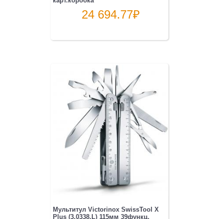
карт.коробка
24 694.77
₽
Мультитул Victorinox SwissTool X
Plus (3.0338.L) 115мм 39функц.