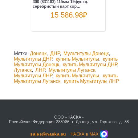
300 (831183) 115мм 19функц.
серебристый карт.кор...
15 586.98
₽
Метки:
Донецк
,
ДНР
,
Мультитулы Донецк
,
Мультитулы ДНР
,
купить Мультитулы
,
купить
Мультитулы Донецк
,
купить Мультитулы ДНР
,
Луганск
,
ЛНР
,
Мультитулы Луганск
,
Мультитулы ЛНР
,
купить Мультитулы
,
купить
Мультитулы Луганск
,
купить Мультитулы ЛНР
ООО «НАСКА»
Российская Федерация 283086, г. Донецк, ул. Горького, д. 38
sales@naska.su
НАСКА в MAX