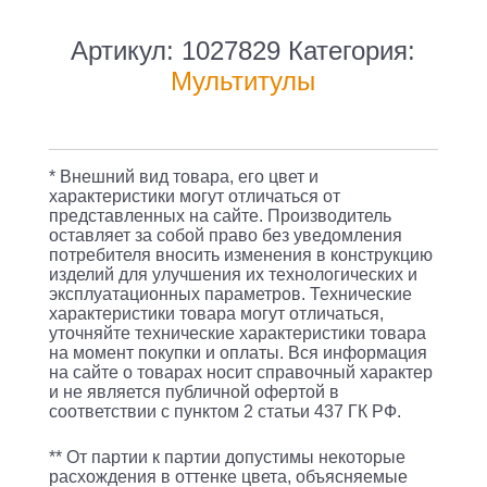
Мультитул
Gerber
Артикул:
1027829
Категория:
Dime
Мультитулы
(1027829)
70мм
12функц.
* Внешний вид товара, его цвет и
черный/
характеристики могут отличаться от
представленных на сайте. Производитель
красный
оставляет за собой право без уведомления
потребителя вносить изменения в конструкцию
изделий для улучшения их технологических и
эксплуатационных параметров. Технические
характеристики товара могут отличаться,
уточняйте технические характеристики товара
на момент покупки и оплаты. Вся информация
на сайте о товарах носит справочный характер
и не является публичной офертой в
соответствии с пунктом 2 статьи 437 ГК РФ.
** От партии к партии допустимы некоторые
расхождения в оттенке цвета, объясняемые