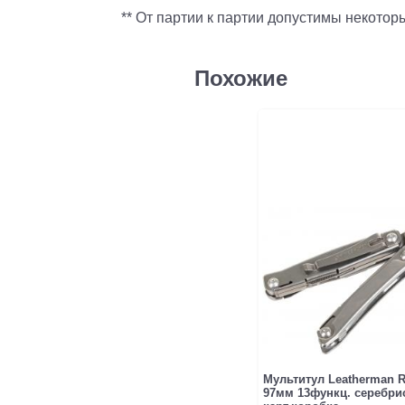
** От партии к партии допустимы некото
Похожие
Мультитул Leatherman R
97мм 13функц. серебри