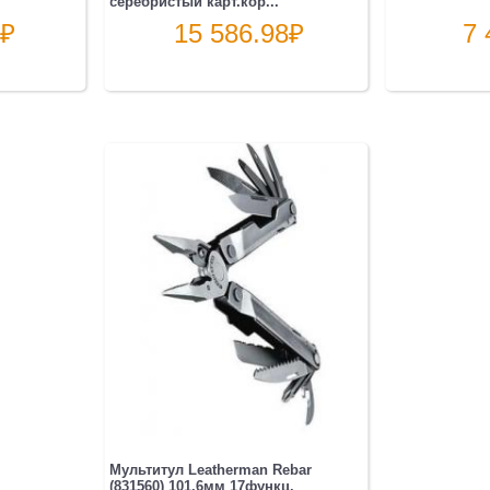
серебристый карт.кор...
₽
15 586.98
₽
7 
Мультитул Leatherman Rebar
(831560) 101.6мм 17функц.