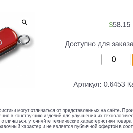
$
58.15
Доступно для заказ
Количест
товара
Мультиту
Victorinox
Артикул:
0.6453
К
Nail
Clip
582
еристики могут отличаться от представленных на сайте. Про
(0.6453)
ния в конструкцию изделий для улучшения их технологичес
 отличаться, уточняйте технические характеристики товара
65мм
авочный характер и не является публичной офертой в соотв
4функц.