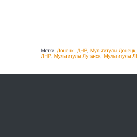
Метки:
Донецк
,
ДНР
,
Мультитулы Донецк
ЛНР
,
Мультитулы Луганск
,
Мультитулы Л