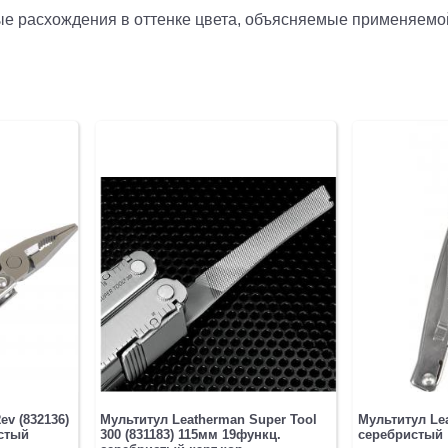
рые расхождения в оттенке цвета, объясняемые применяемо
красный
ev (832136)
Мультитул Leatherman Super Tool
Мультитул Lea
стый
300 (831183) 115мм 19функц.
серебристый