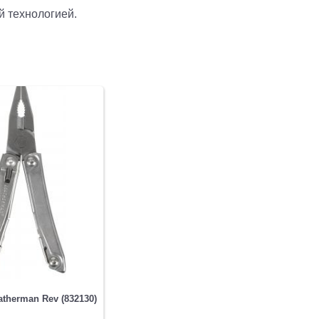
й технологией.
therman Rev (832130)