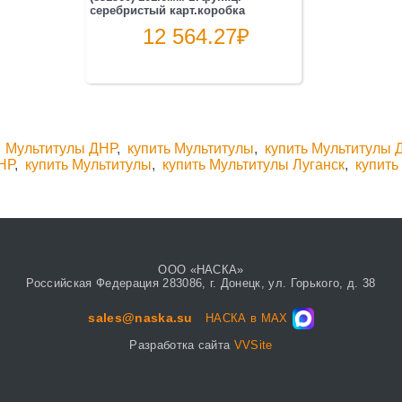
серебристый карт.коробка
12 564.27
₽
,
Мультитулы ДНР
,
купить Мультитулы
,
купить Мультитулы 
НР
,
купить Мультитулы
,
купить Мультитулы Луганск
,
купить
ООО «НАСКА»
Российская Федерация 283086, г. Донецк, ул. Горького, д. 38
sales@naska.su
НАСКА в MAX
Разработка сайта
VVSite