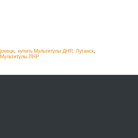
Донецк
,
купить Мультитулы ДНР
,
Луганск
,
 Мультитулы ЛНР