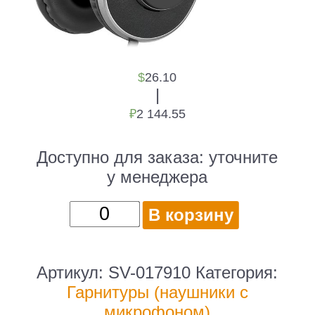
$
26.10
|
₽
2 144.55
Доступно для заказа:
уточните
у менеджера
Количество
В корзину
товара
Наушники
с
Артикул:
SV-017910
Категория:
микрофоном
Гарнитуры (наушники с
Sven
микрофоном)