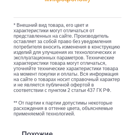
AP-
920M
черный/
* Внешний вид товара, его цвет и
серебристый
характеристики могут отличаться от
представленных на сайте. Производитель
1.2м
оставляет за собой право без уведомления
мониторные
потребителя вносить изменения в конструкцию
изделий для улучшения их технологических и
оголовье
эксплуатационных параметров. Технические
характеристики товара могут отличаться,
(SV-
уточняйте технические характеристики товара
017910)
на момент покупки и оплаты. Вся информация
на сайте о товарах носит справочный характер
и не является публичной офертой в
соответствии с пунктом 2 статьи 437 ГК РФ.
** От партии к партии допустимы некоторые
расхождения в оттенке цвета, объясняемые
применяемой технологией.
Похожие