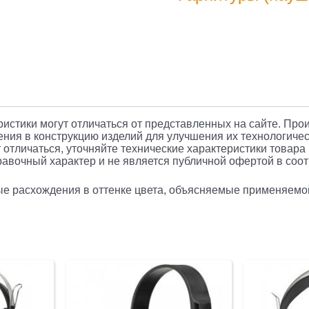
/
Sennheise
IE
100
PRO
WIRELE
CLEAR
еристики могут отличаться от представленных на сайте. Про
ния в конструкцию изделий для улучшения их технологичес
/
 отличаться, уточняйте технические характеристики товара
авочный характер и не является публичной офертой в соотв
Наушник
Sennheise
рые расхождения в оттенке цвета, объясняемые применяемо
509172/
Bluetooth
5.0,
внутрика
20-
18000Гц