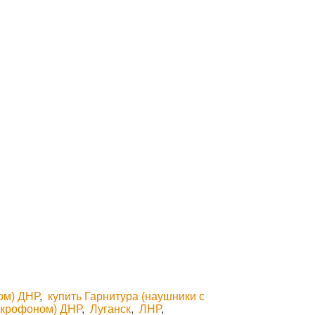
ом) ДНР
,
купить Гарнитура (наушники с
микрофоном) ДНР
,
Луганск
,
ЛНР
,