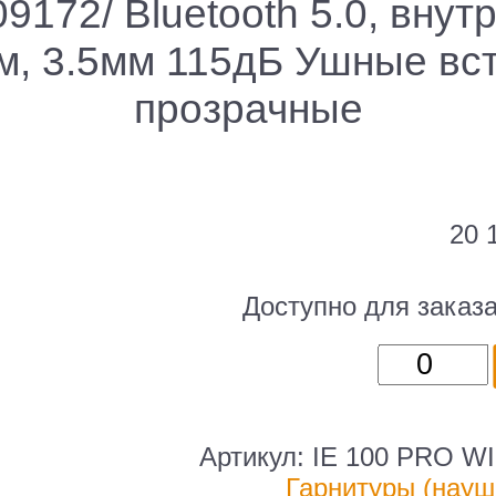
9172/ Bluetooth 5.0, вну
м, 3.5мм 115дБ Ушные вст
прозрачные
20 
Доступно для заказ
Количест
товара
Наушник
Sennheise
Артикул:
IE 100 PRO 
509172
Гарнитуры (науш