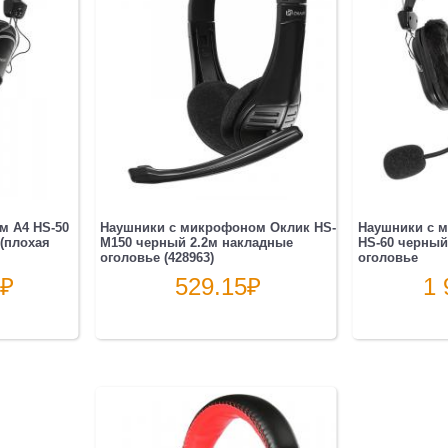
съемный
кабель
1,3м,
3.5мм
115дБ
Ушные
вставки
трех
м A4 HS-50
Наушники с микрофоном Оклик HS-
Наушники с 
размеров
(плохая
M150 черный 2.2м накладные
HS-60 черный
оголовье (428963)
оголовье
прозрачн
₽
529.15
₽
1 