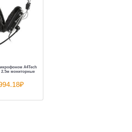
микрофоном A4Tech
,
 2.5м мониторные
ые
994.18
₽