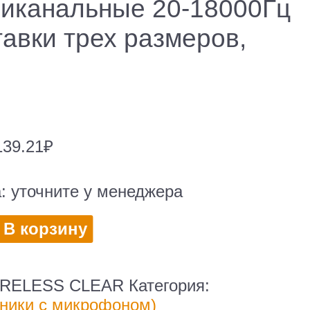
триканальные 20-18000Гц
авки трех размеров,
139.21
₽
а:
уточните у менеджера
во
В корзину
и
r
WIRELESS CLEAR
Категория:
ники с микрофоном)