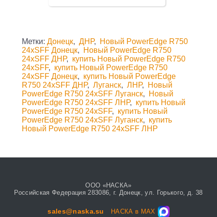
Метки:
Донецк
,
ДНР
,
Новый PowerEdge R750
24xSFF Донецк
,
Новый PowerEdge R750
24xSFF ДНР
,
купить Новый PowerEdge R750
24xSFF
,
купить Новый PowerEdge R750
24xSFF Донецк
,
купить Новый PowerEdge
R750 24xSFF ДНР
,
Луганск
,
ЛНР
,
Новый
PowerEdge R750 24xSFF Луганск
,
Новый
PowerEdge R750 24xSFF ЛНР
,
купить Новый
PowerEdge R750 24xSFF
,
купить Новый
PowerEdge R750 24xSFF Луганск
,
купить
Новый PowerEdge R750 24xSFF ЛНР
ООО «НАСКА»
Российская Федерация 283086, г. Донецк, ул. Горького, д. 38
sales@naska.su
НАСКА в MAX