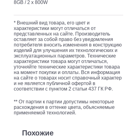
/
8GB / 2 x 800W
10
x
* Внешний вид товара, его цвет и
64GB
характеристики могут отличаться от
представленных на сайте. Производитель
2400T
оставляет за собой право без уведомления
/
потребителя вносить изменения в конструкцию
изделий для улучшения их технологических и
H755
эксплуатационных параметров. Технические
характеристики товара могут отличаться,
FRONT
уточняйте технические характеристики товара
8GB
на момент покупки и оплаты. Вся информация
на сайте о товарах носит справочный характер
/
и не является публичной офертой в
2
соответствии с пунктом 2 статьи 437 ГК РФ.
x
** От партии к партии допустимы некоторые
800W
расхождения в оттенке цвета, объясняемые
применяемой технологией.
Похожие