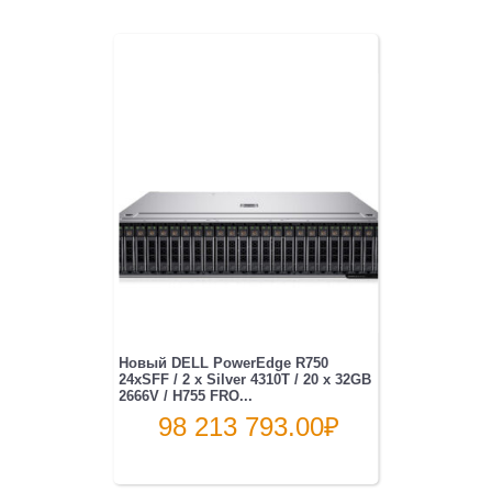
Новый DELL PowerEdge R750
24xSFF / 2 x Silver 4310T / 20 x 32GB
2666V / H755 FRO...
98 213 793.00
₽