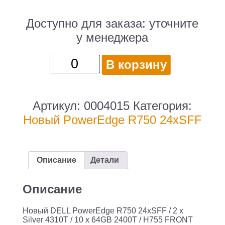
Доступно для заказа:
уточните
у менеджера
Количество
В корзину
товара
Новый
DELL
Артикул:
0004015
Категория:
PowerEdge
Новый PowerEdge R750 24xSFF
R750
24xSFF
/
Описание
Детали
2
x
Описание
Silver
Новый DELL PowerEdge R750 24xSFF / 2 x
4310T
Silver 4310T / 10 x 64GB 2400T / H755 FRONT